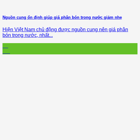
Nguồn cung ổn định giúp giá phân bón trong nước giảm nhẹ
Hiện Việt Nam chủ động được nguồn cung nên giá phân
bón trong nước, nhất...
27
Oct