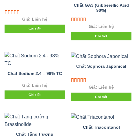
Chất GA3 (Gibberellic Acid
90%)
Rated
Giá: Liên hệ
1.00
Rated
Giá: Liên hệ
out
Chi tiết
1.00
of
out
Chi tiết
5
of
5
Chất Sophora Japonical
Chất Sodium 2.4 – 98% TC
Giá: Liên hệ
Rated
Giá: Liên hệ
1.00
Chi tiết
out
Chi tiết
of
5
Chất Triacontanol
Chất Tăng trưởng