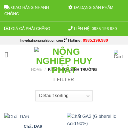
GIAO HÀNG NHANH
ĐA DẠNG SẢN PHẨM
CHÓNG
GIÁ CẢ PHẢI CHĂNG
LIÊN HỆ: 0985.196.980
Skip
Hotline:
0985.196.980
huyphatnongnghiepvn.com
to
content
HOME
/
KÍCH THÍCH SINH TRƯỞNG
FILTER
Chất DA6