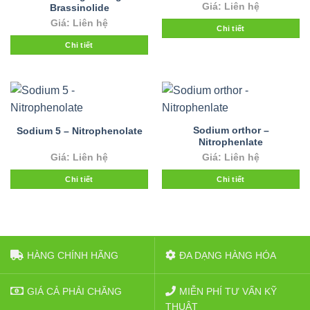
Giá: Liên hệ
Brassinolide
Giá: Liên hệ
Chi tiết
Chi tiết
Sodium orthor –
Sodium 5 – Nitrophenolate
Nitrophenlate
Giá: Liên hệ
Giá: Liên hệ
Chi tiết
Chi tiết
HÀNG CHÍNH HÃNG
ĐA DẠNG HÀNG HÓA
GIÁ CẢ PHẢI CHĂNG
MIỄN PHÍ TƯ VẤN KỸ
THUẬT