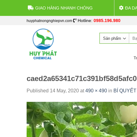
GIAO HÀNG NHANH CHÓNG
ĐA D
Skip
Hotline:
0985.196.980
huyphatnongnghiepvn.com
to
content
Sea
for:
T
caed2a65341c71c391bf58d5afc0
Published
14 May, 2020
at
490 × 490
in
BÍ QUYẾT 