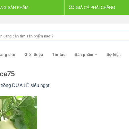
ẠNG SẢN PHẨM
GIÁ CẢ PHẢI CHĂNG
rch
rang chủ
Giới thiệu
Tin tức
Sản phẩm
Sự kiện
ca75
trồng DƯA LÊ siêu ngọt