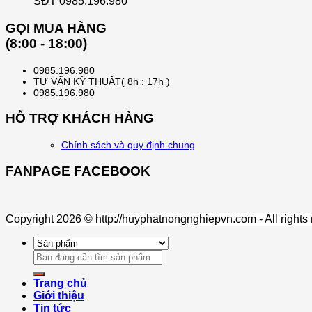
SĐT 0985.196.980
GỌI MUA HÀNG
(8:00 - 18:00)
0985.196.980
TƯ VẤN KỸ THUẬT( 8h : 17h )
0985.196.980
HỖ TRỢ KHÁCH HÀNG
Chính sách và quy định chung
FANPAGE FACEBOOK
Copyright 2026 © http://huyphatnongnghiepvn.com - All rights
Search
for:
Trang chủ
Giới thiệu
Tin tức