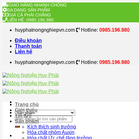
GIAO HÀNG NHANH CHÓNG
ĐA DẠNG SẢN PHẨM
GIÁ CẢ PHẢI CHĂNG
LIÊN HỆ: 0985.196.980
Skip
huyphatnongnghiepvn.com
Hotline:
0985.196.980
to
content
Điều khoản
Thanh toán
Liên hệ
huyphatnongnghiepvn.com
Hotline:
0985.196.980
Trang chủ
Giới thiệu
Tin tức
Search
Sản phẩm
for:
Kích thích sinh trưởng
Hóa chất nhóm Auxin
Hóa chất Ức chế tăng trưởng