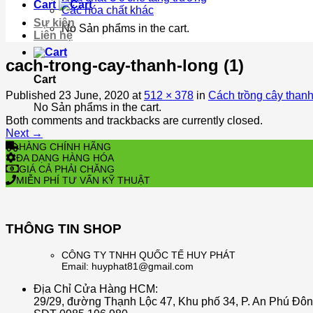
Cart
Các hóa chất khác
Sự kiện
No Sản phẩms in the cart.
Liên hệ
cach-trong-cay-thanh-long (1)
Cart
Published
23 June, 2020
at
512 × 378
in
Cách trồng cây thanh
No Sản phẩms in the cart.
Both comments and trackbacks are currently closed.
Next
→
HÀNG CHÍNH HÃNG
ĐA DẠNG HÀNG HÓA
GIÁ CẢ PHẢI CHĂNG
MIỄN PHÍ TƯ VẤN KỸ THUẬT
THÔNG TIN SHOP
CÔNG TY TNHH QUỐC TẾ HUY PHÁT
Email: huyphat81@gmail.com
Địa Chỉ Cửa Hàng HCM:
29/29, đường Thạnh Lộc 47, Khu phố 34, P. An Phú Đô