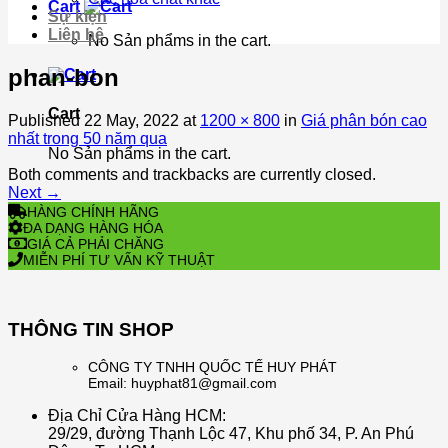
Cart
Sự kiện
Liên hệ
No Sản phẩms in the cart.
phan-bon
Cart
Published
22 May, 2022
at
1200 × 800
in
Giá phân bón cao
nhất trong 50 năm qua
No Sản phẩms in the cart.
Both comments and trackbacks are currently closed.
Next
→
HÀNG CHÍNH HÃNG
ĐA DẠNG HÀNG HÓA
GIÁ CẢ PHẢI CHĂNG
MIỄN PHÍ TƯ VẤN KỸ THUẬT
THÔNG TIN SHOP
CÔNG TY TNHH QUỐC TẾ HUY PHÁT
Email: huyphat81@gmail.com
Địa Chỉ Cửa Hàng HCM:
29/29, đường Thạnh Lộc 47, Khu phố 34, P. An Phú