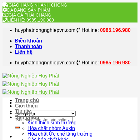
GIAO HÀNG NHANH CHÓNG
ĐA DẠNG SẢN PHẨM
GIÁ CẢ PHẢI CHĂNG
LIÊN HỆ: 0985.196.980
Skip
huyphatnongnghiepvn.com
Hotline:
0985.196.980
to
content
Điều khoản
Thanh toán
Liên hệ
huyphatnongnghiepvn.com
Hotline:
0985.196.980
Trang chủ
Giới thiệu
Tin tức
Sản phẩm
Search
Kích thích sinh trưởng
for:
Hóa chất nhóm Auxin
Hóa chất Ức chế tăng trưởng
Các hóa chất khác