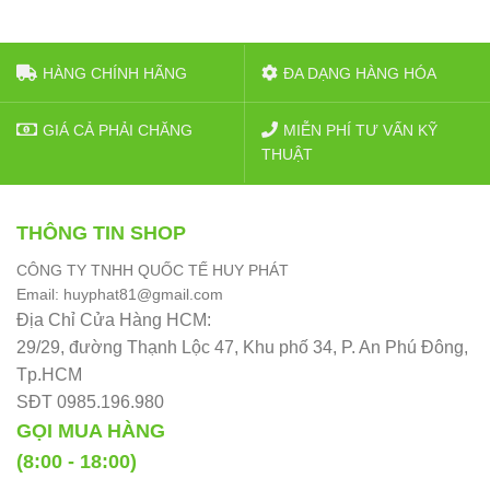
HÀNG CHÍNH HÃNG
ĐA DẠNG HÀNG HÓA
GIÁ CẢ PHẢI CHĂNG
MIỄN PHÍ TƯ VẤN KỸ
THUẬT
THÔNG TIN SHOP
CÔNG TY TNHH QUỐC TẾ HUY PHÁT
Email: huyphat81@gmail.com
Địa Chỉ Cửa Hàng HCM:
29/29, đường Thạnh Lộc 47, Khu phố 34, P. An Phú Đông,
Tp.HCM
SĐT 0985.196.980
GỌI MUA HÀNG
(8:00 - 18:00)