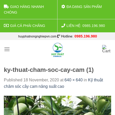
GIAO HÀNG NHANH
ĐA DẠNG SẢN PHẨM
CHÓNG
GIÁ CẢ PHẢI CHĂNG
LIÊN HỆ: 0985.196.980
Skip
Hotline:
0985.196.980
huyphatnongnghiepvn.com
to
content
ky-thuat-cham-soc-cay-cam (1)
Published
18 November, 2020
at
640 × 640
in
Kỹ thuật
chăm sóc cây cam năng suất cao