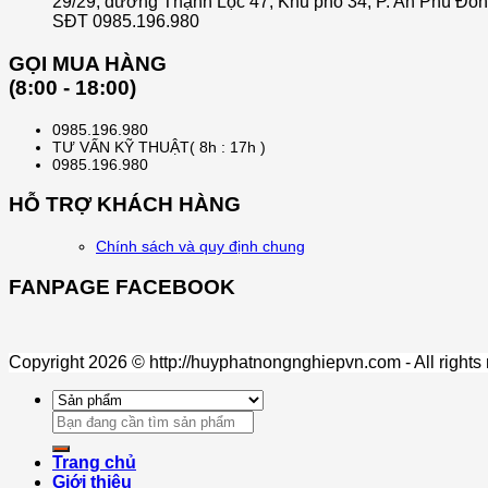
29/29, đường Thạnh Lộc 47, Khu phố 34, P. An Phú Đô
SĐT 0985.196.980
GỌI MUA HÀNG
(8:00 - 18:00)
0985.196.980
TƯ VẤN KỸ THUẬT( 8h : 17h )
0985.196.980
HỖ TRỢ KHÁCH HÀNG
Chính sách và quy định chung
FANPAGE FACEBOOK
Copyright 2026 © http://huyphatnongnghiepvn.com - All rights
Search
for:
Trang chủ
Giới thiệu