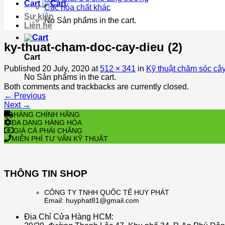
Cart
Các hóa chất khác
Sự kiện
No Sản phẩms in the cart.
Liên hệ
ky-thuat-cham-doc-cay-dieu (2)
Cart
Published
20 July, 2020
at
512 × 341
in
Kỹ thuật chăm sóc cây
No Sản phẩms in the cart.
Both comments and trackbacks are currently closed.
←
Previous
Next
→
HÀNG CHÍNH HÃNG
ĐA DẠNG HÀNG HÓA
GIÁ CẢ PHẢI CHĂNG
MIỄN PHÍ TƯ VẤN KỸ THUẬT
THÔNG TIN SHOP
CÔNG TY TNHH QUỐC TẾ HUY PHÁT
Email: huyphat81@gmail.com
Địa Chỉ Cửa Hàng HCM: