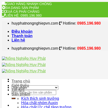
GIAO HÀNG NHANH CHÓNG
ĐA DẠNG SẢN PHẨM
GIÁ CẢ PHẢI CHĂNG
LIÊN HỆ: 0985.196.980
Skip
huyphatnongnghiepvn.com
Hotline:
0985.196.980
to
content
Điều khoản
Thanh toán
Liên hệ
huyphatnongnghiepvn.com
Hotline:
0985.196.980
Trang chủ
Giới thiệu
Tin tức
Search
Sản phẩm
for:
Kích thích sinh trưởng
Hóa chất nhóm Auxin
Hóa chất Ức chế tăng trưởng