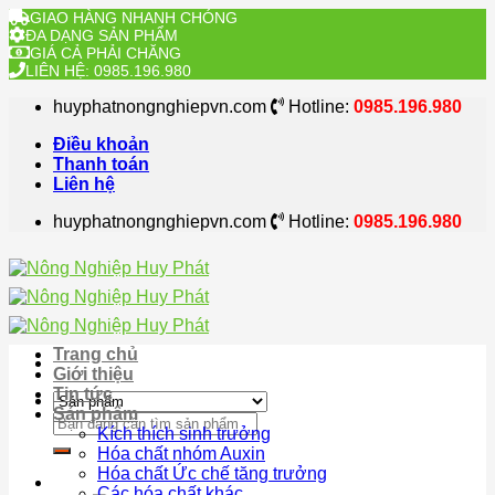
GIAO HÀNG NHANH CHÓNG
ĐA DẠNG SẢN PHẨM
GIÁ CẢ PHẢI CHĂNG
LIÊN HỆ: 0985.196.980
Skip
huyphatnongnghiepvn.com
Hotline:
0985.196.980
to
content
Điều khoản
Thanh toán
Liên hệ
huyphatnongnghiepvn.com
Hotline:
0985.196.980
Trang chủ
Giới thiệu
Tin tức
Sản phẩm
Search
Kích thích sinh trưởng
for:
Hóa chất nhóm Auxin
Hóa chất Ức chế tăng trưởng
Các hóa chất khác