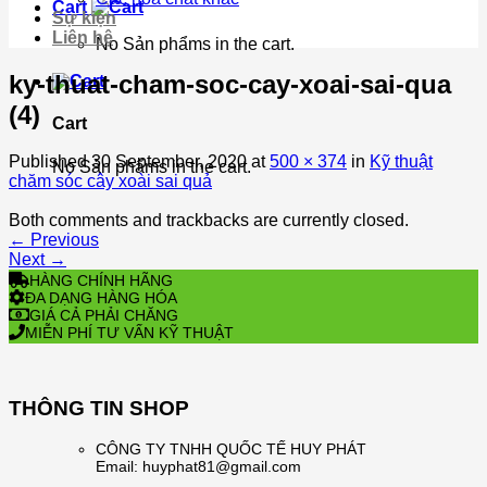
Cart
Sự kiện
Liên hệ
No Sản phẩms in the cart.
ky-thuat-cham-soc-cay-xoai-sai-qua
(4)
Cart
Published
30 September, 2020
at
500 × 374
in
Kỹ thuật
No Sản phẩms in the cart.
chăm sóc cây xoài sai quả
Both comments and trackbacks are currently closed.
←
Previous
Next
→
HÀNG CHÍNH HÃNG
ĐA DẠNG HÀNG HÓA
GIÁ CẢ PHẢI CHĂNG
MIỄN PHÍ TƯ VẤN KỸ THUẬT
THÔNG TIN SHOP
CÔNG TY TNHH QUỐC TẾ HUY PHÁT
Email: huyphat81@gmail.com