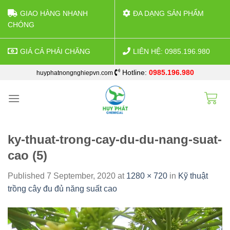
GIAO HÀNG NHANH
ĐA DẠNG SẢN PHẨM
CHÓNG
GIÁ CẢ PHẢI CHĂNG
LIÊN HỆ: 0985.196.980
Skip
Hotline:
0985.196.980
huyphatnongnghiepvn.com
to
content
ky-thuat-trong-cay-du-du-nang-suat-
cao (5)
Published
7 September, 2020
at
1280 × 720
in
Kỹ thuật
trồng cây đu đủ năng suất cao