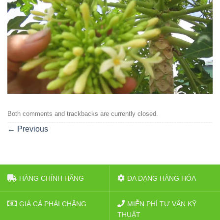
Both comments and trackbacks are currently closed.
←
Previous
HÀNG CHÍNH HÃNG
ĐA DẠNG HÀNG HÓA
GIÁ CẢ PHẢI CHĂNG
MIỄN PHÍ TƯ VẤN KỸ
THUẬT