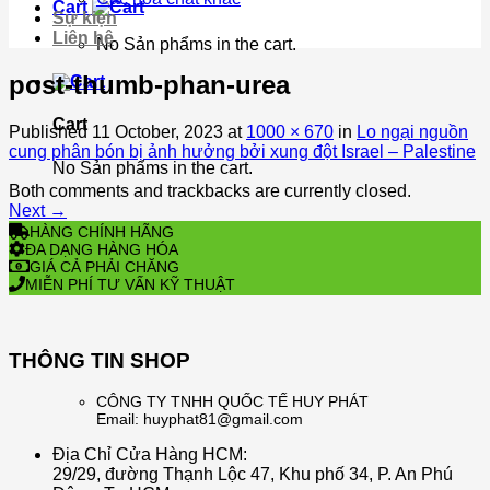
Cart
Sự kiện
Liên hệ
No Sản phẩms in the cart.
post-thumb-phan-urea
Cart
Published
11 October, 2023
at
1000 × 670
in
Lo ngại nguồn
cung phân bón bị ảnh hưởng bởi xung đột Israel – Palestine
No Sản phẩms in the cart.
Both comments and trackbacks are currently closed.
Next
→
HÀNG CHÍNH HÃNG
ĐA DẠNG HÀNG HÓA
GIÁ CẢ PHẢI CHĂNG
MIỄN PHÍ TƯ VẤN KỸ THUẬT
THÔNG TIN SHOP
CÔNG TY TNHH QUỐC TẾ HUY PHÁT
Email: huyphat81@gmail.com
Địa Chỉ Cửa Hàng HCM:
29/29, đường Thạnh Lộc 47, Khu phố 34, P. An Phú