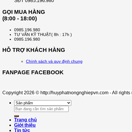
SĐT 0985.196.980
GỌI MUA HÀNG
(8:00 - 18:00)
0985.196.980
TƯ VẤN KỸ THUẬT( 8h : 17h )
0985.196.980
HỖ TRỢ KHÁCH HÀNG
Chính sách và quy định chung
FANPAGE FACEBOOK
Copyright 2026 © http://huyphatnongnghiepvn.com - All rights
Search
for:
Trang chủ
Giới thiệu
Tin tức