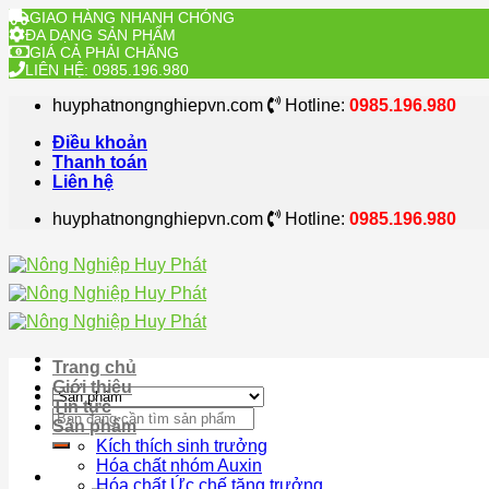
GIAO HÀNG NHANH CHÓNG
ĐA DẠNG SẢN PHẨM
GIÁ CẢ PHẢI CHĂNG
LIÊN HỆ: 0985.196.980
Skip
huyphatnongnghiepvn.com
Hotline:
0985.196.980
to
content
Điều khoản
Thanh toán
Liên hệ
huyphatnongnghiepvn.com
Hotline:
0985.196.980
Trang chủ
Giới thiệu
Tin tức
Search
Sản phẩm
for:
Kích thích sinh trưởng
Hóa chất nhóm Auxin
Hóa chất Ức chế tăng trưởng