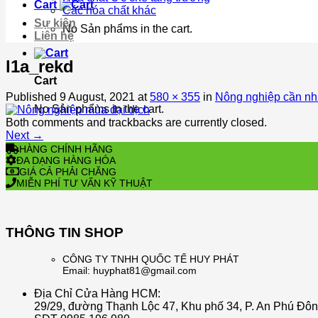
Cart
Các hóa chất khác
Sự kiện
No Sản phẩms in the cart.
Liên hệ
l1a_rekd
Cart
Published
9 August, 2021
at
580 × 355
in
Nông nghiệp cần nhữ
No Sản phẩms in the cart.
Both comments and trackbacks are currently closed.
Next
→
HÀNG CHÍNH HÃNG
ĐA DẠNG HÀNG HÓA
GIÁ CẢ PHẢI CHĂNG
MIỄN PHÍ TƯ VẤN KỸ THUẬT
THÔNG TIN SHOP
CÔNG TY TNHH QUỐC TẾ HUY PHÁT
Email: huyphat81@gmail.com
Địa Chỉ Cửa Hàng HCM:
29/29, đường Thạnh Lộc 47, Khu phố 34, P. An Phú Đô