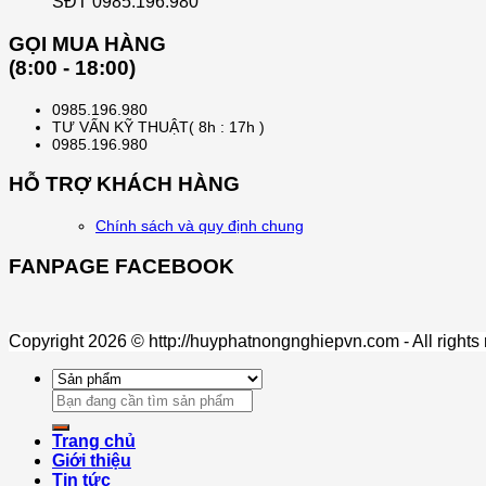
SĐT 0985.196.980
GỌI MUA HÀNG
(8:00 - 18:00)
0985.196.980
TƯ VẤN KỸ THUẬT( 8h : 17h )
0985.196.980
HỖ TRỢ KHÁCH HÀNG
Chính sách và quy định chung
FANPAGE FACEBOOK
Copyright 2026 © http://huyphatnongnghiepvn.com - All rights
Search
for:
Trang chủ
Giới thiệu
Tin tức