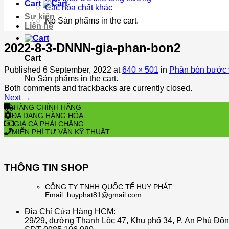
Cart
Các hóa chất khác
Sự kiện
No Sản phẩms in the cart.
Liên hệ
2022-8-3-DNNN-gia-phan-bon2
Cart
Published
6 September, 2022
at
640 × 501
in
Phân bón bước v
No Sản phẩms in the cart.
Both comments and trackbacks are currently closed.
Next
→
HÀNG CHÍNH HÃNG
ĐA DẠNG HÀNG HÓA
GIÁ CẢ PHẢI CHĂNG
MIỄN PHÍ TƯ VẤN KỸ THUẬT
THÔNG TIN SHOP
CÔNG TY TNHH QUỐC TẾ HUY PHÁT
Email: huyphat81@gmail.com
Địa Chỉ Cửa Hàng HCM:
29/29, đường Thạnh Lộc 47, Khu phố 34, P. An Phú Đô