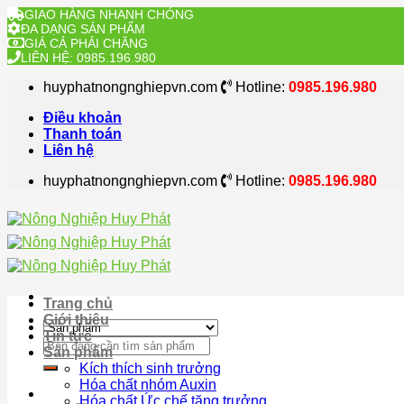
GIAO HÀNG NHANH CHÓNG
ĐA DẠNG SẢN PHẨM
GIÁ CẢ PHẢI CHĂNG
LIÊN HỆ: 0985.196.980
Skip
huyphatnongnghiepvn.com
Hotline:
0985.196.980
to
content
Điều khoản
Thanh toán
Liên hệ
huyphatnongnghiepvn.com
Hotline:
0985.196.980
Trang chủ
Giới thiệu
Tin tức
Search
Sản phẩm
for:
Kích thích sinh trưởng
Hóa chất nhóm Auxin
Hóa chất Ức chế tăng trưởng