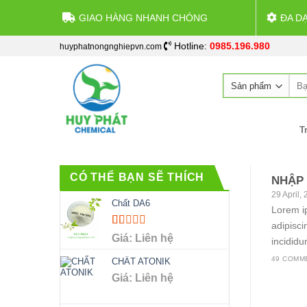
GIAO HÀNG NHANH CHÓNG
ĐA D
Skip
Hotline:
0985.196.980
huyphatnongnghiepvn.com
to
content
Sea
for:
T
CÓ THỂ BẠN SẼ THÍCH
NHẬP
29 April,
Chất DA6
Lorem ip
adipisci
Rated
Giá: Liên hệ
incididun
1.00
out
49 COMM
CHẤT ATONIK
of
Giá: Liên hệ
5