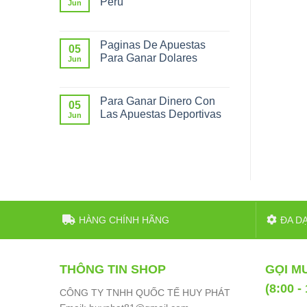
Perú
Jun
Paginas De Apuestas
05
Para Ganar Dolares
Jun
Para Ganar Dinero Con
05
Las Apuestas Deportivas
Jun
HÀNG CHÍNH HÃNG
ĐA D
THÔNG TIN SHOP
GỌI M
(8:00 -
CÔNG TY TNHH QUỐC TẾ HUY PHÁT