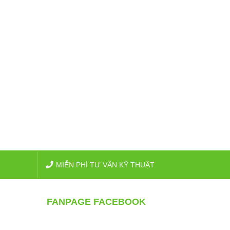
MIỄN PHÍ TƯ VẤN KỸ THUẬT
FANPAGE FACEBOOK