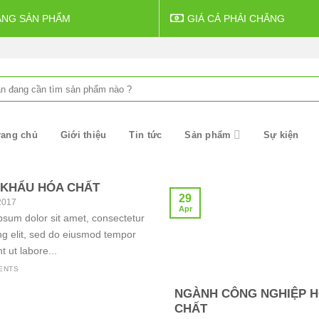
ẠNG SẢN PHẨM
GIÁ CẢ PHẢI CHĂNG
rch
rang chủ
Giới thiệu
Tin tức
Sản phẩm
Sự kiện
 KHẨU HÓA CHẤT
29
 2017
Apr
sum dolor sit amet, consectetur
ng elit, sed do eiusmod tempor
t ut labore...
ENTS
NGÀNH CÔNG NGHIỆP 
CHẤT