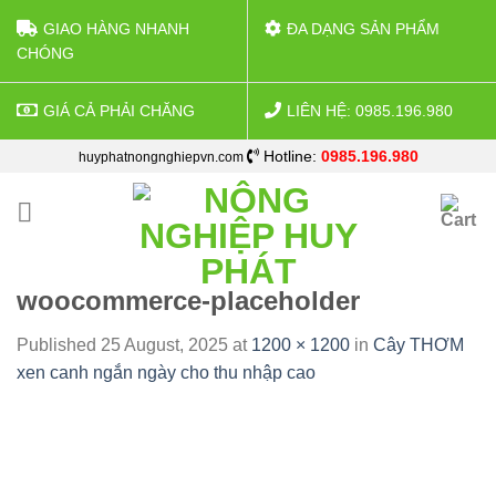
GIAO HÀNG NHANH
ĐA DẠNG SẢN PHẨM
CHÓNG
GIÁ CẢ PHẢI CHĂNG
LIÊN HỆ: 0985.196.980
Skip
Hotline:
0985.196.980
huyphatnongnghiepvn.com
to
content
woocommerce-placeholder
Published
25 August, 2025
at
1200 × 1200
in
Cây THƠM
xen canh ngắn ngày cho thu nhập cao