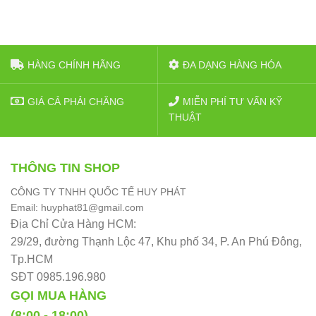
HÀNG CHÍNH HÃNG
ĐA DẠNG HÀNG HÓA
GIÁ CẢ PHẢI CHĂNG
MIỄN PHÍ TƯ VẤN KỸ
THUẬT
THÔNG TIN SHOP
CÔNG TY TNHH QUỐC TẾ HUY PHÁT
Email: huyphat81@gmail.com
Địa Chỉ Cửa Hàng HCM:
29/29, đường Thạnh Lộc 47, Khu phố 34, P. An Phú Đông,
Tp.HCM
SĐT 0985.196.980
GỌI MUA HÀNG
(8:00 - 18:00)