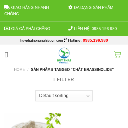
GIAO HÀNG NHANH
ĐA DẠNG SẢN PHẨM
CHÓNG
GIÁ CẢ PHẢI CHĂNG
LIÊN HỆ: 0985.196.980
Skip
Hotline:
0985.196.980
huyphatnongnghiepvn.com
to
content
HOME
/
SẢN PHẨMS TAGGED “CHẤT BRASSINOLIDE”
FILTER