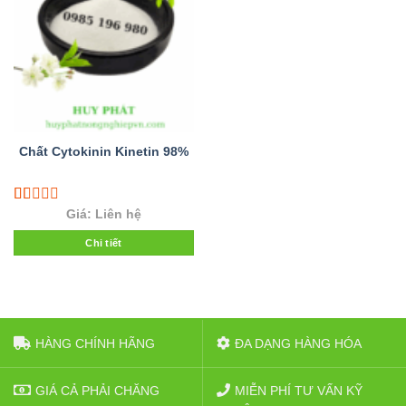
Chất Cytokinin Kinetin 98%
Rated
Giá: Liên hệ
1.00
out
Chi tiết
of
5
HÀNG CHÍNH HÃNG
ĐA DẠNG HÀNG HÓA
GIÁ CẢ PHẢI CHĂNG
MIỄN PHÍ TƯ VẤN KỸ