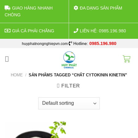
GIAO HÀNG NHANH
ĐA DẠNG SẢN PHẨM
CHÓNG
GIÁ CẢ PHẢI CHĂNG
LIÊN HỆ: 0985.196.980
Skip
Hotline:
0985.196.980
huyphatnongnghiepvn.com
to
content
HOME
/
SẢN PHẨMS TAGGED “CHẤT CYTOKININ KINETIN”
FILTER