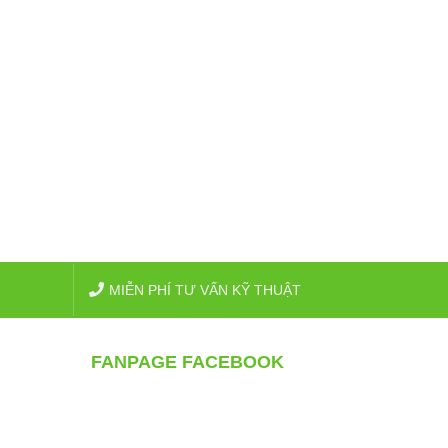
MIỄN PHÍ TƯ VẤN KỸ THUẬT
FANPAGE FACEBOOK