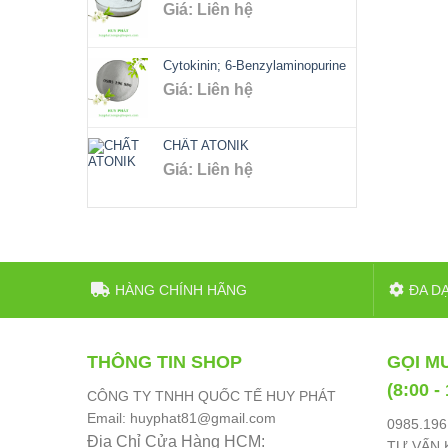
Giá: Liên hệ
Cytokinin; 6-Benzylaminopurine
Giá: Liên hệ
CHẤT ATONIK
Giá: Liên hệ
HÀNG CHÍNH HÃNG
ĐA D
THÔNG TIN SHOP
GỌI M
(8:00 -
CÔNG TY TNHH QUỐC TẾ HUY PHÁT
Email: huyphat81@gmail.com
0985.196
Địa Chỉ Cửa Hàng HCM:
TƯ VẤN K