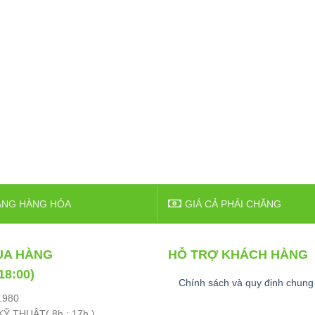
ẠNG HÀNG HÓA
GIÁ CẢ PHẢI CHĂNG
UA HÀNG
HỖ TRỢ KHÁCH HÀNG
 18:00)
Chính sách và quy định chung
.980
Ỹ THUẬT( 8h : 17h )