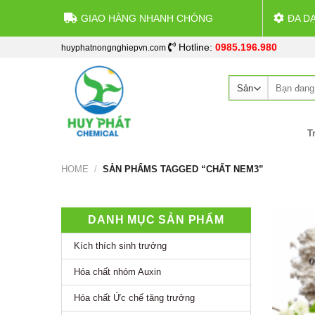
GIAO HÀNG NHANH CHÓNG
ĐA D
Skip
Hotline:
0985.196.980
huyphatnongnghiepvn.com
to
content
Search
for:
T
HOME
/
SẢN PHẨMS TAGGED “CHẤT NEM3”
DANH MỤC SẢN PHẨM
Kích thích sinh trưởng
Hóa chất nhóm Auxin
Hóa chất Ức chế tăng trưởng