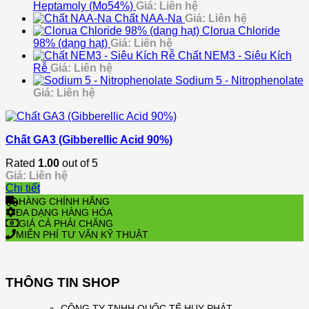
Heptamoly (Mo54%)
Giá: Liên hệ
Chất NAA-Na
Giá: Liên hệ
Clorua Chloride
98% (dạng hạt)
Giá: Liên hệ
Chất NEM3 - Siêu Kích
Rễ
Giá: Liên hệ
Sodium 5 - Nitrophenolate
Giá: Liên hệ
Chất GA3 (Gibberellic Acid 90%)
Rated
1.00
out of 5
Giá: Liên hệ
Chi tiết
HÀNG CHÍNH HÃNG
ĐA DẠNG HÀNG HÓA
GIÁ CẢ PHẢI CHĂNG
MIỄN PHÍ TƯ VẤN KỸ THUẬT
THÔNG TIN SHOP
CÔNG TY TNHH QUỐC TẾ HUY PHÁT