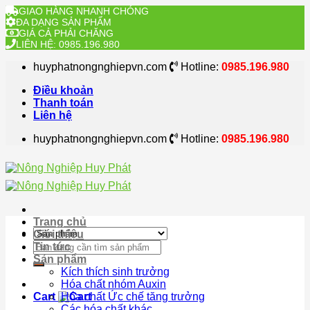
GIAO HÀNG NHANH CHÓNG
ĐA DẠNG SẢN PHẨM
GIÁ CẢ PHẢI CHĂNG
LIÊN HỆ: 0985.196.980
Skip
huyphatnongnghiepvn.com
Hotline:
0985.196.980
to
content
Điều khoản
Thanh toán
Liên hệ
huyphatnongnghiepvn.com
Hotline:
0985.196.980
Trang chủ
Giới thiệu
Search
Tin tức
for:
Sản phẩm
Kích thích sinh trưởng
Hóa chất nhóm Auxin
Cart
Hóa chất Ức chế tăng trưởng
Các hóa chất khác