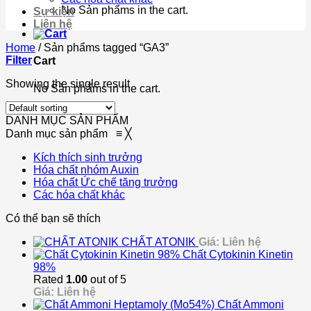
No Sản phẩms in the cart.
Sự kiện
Liên hệ
Home
/
Sản phẩms tagged “GA3”
Filter
Cart
Showing the single result
No Sản phẩms in the cart.
DANH MỤC SẢN PHẨM
Danh mục sản phẩm
≡
╳
Kích thích sinh trưởng
Hóa chất nhóm Auxin
Hóa chất Ức chế tăng trưởng
Các hóa chất khác
Có thể bạn sẽ thích
CHẤT ATONIK
Giá: Liên hệ
Chất Cytokinin Kinetin
98%
Rated
1.00
out of 5
Giá: Liên hệ
Chất Ammoni