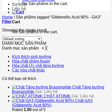
No Sản phẩms in the cart.
Sự kiện
Liên hệ
Home
/
Sản phẩms tagged “Gibberellic Acid 90% - GA3”
Filter
Cart
Showing the single result
No Sản phẩms in the cart.
DANH MỤC SẢN PHẨM
Danh mục sản phẩm
≡
╳
Kích thích sinh trưởng
Hóa chất nhóm Auxin
Hóa chất Ức chế tăng trưởng
Các hóa chất khác
Có thể bạn sẽ thích
Chất Tăng trưởng
Brassinolide
Giá: Liên hệ
CHẤT ATONIK
Giá: Liên hệ
Chất GA3
(Gibberellic Acid 90%)
Rated
1.00
out of 5