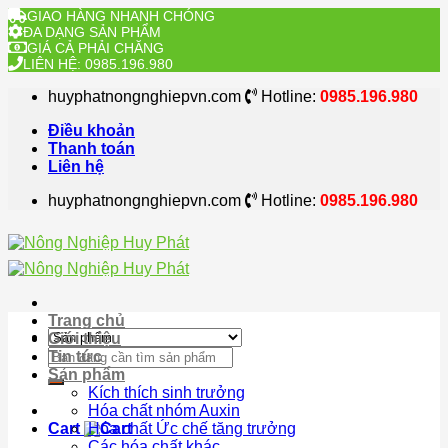
GIAO HÀNG NHANH CHÓNG
ĐA DẠNG SẢN PHẨM
GIÁ CẢ PHẢI CHĂNG
LIÊN HỆ: 0985.196.980
Skip
huyphatnongnghiepvn.com
Hotline:
0985.196.980
to
content
Điều khoản
Thanh toán
Liên hệ
huyphatnongnghiepvn.com
Hotline:
0985.196.980
Trang chủ
Giới thiệu
Search
Tin tức
for:
Sản phẩm
Kích thích sinh trưởng
Hóa chất nhóm Auxin
Cart
Hóa chất Ức chế tăng trưởng
Các hóa chất khác