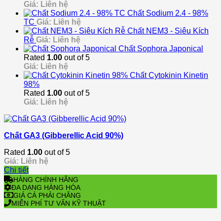
Giá: Liên hệ
Chất Sodium 2.4 - 98%
TC
Giá: Liên hệ
Chất NEM3 - Siêu Kích
Rễ
Giá: Liên hệ
Chất Sophora Japonical
Rated
1.00
out of 5
Giá: Liên hệ
Chất Cytokinin Kinetin
98%
Rated
1.00
out of 5
Giá: Liên hệ
Chất GA3 (Gibberellic Acid 90%)
Rated
1.00
out of 5
Giá: Liên hệ
Chi tiết
HÀNG CHÍNH HÃNG
ĐA DẠNG HÀNG HÓA
GIÁ CẢ PHẢI CHĂNG
MIỄN PHÍ TƯ VẤN KỸ THUẬT