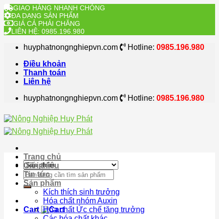
GIAO HÀNG NHANH CHÓNG
ĐA DẠNG SẢN PHẨM
GIÁ CẢ PHẢI CHĂNG
LIÊN HỆ: 0985.196.980
Skip
huyphatnongnghiepvn.com
Hotline:
0985.196.980
to
content
Điều khoản
Thanh toán
Liên hệ
huyphatnongnghiepvn.com
Hotline:
0985.196.980
Trang chủ
Giới thiệu
Search
Tin tức
for:
Sản phẩm
Kích thích sinh trưởng
Hóa chất nhóm Auxin
Cart
Hóa chất Ức chế tăng trưởng
Các hóa chất khác