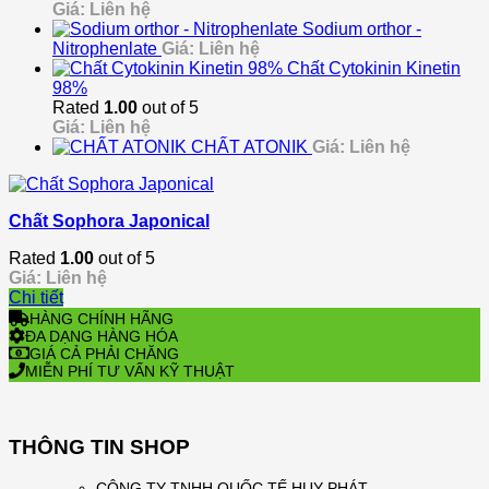
Giá: Liên hệ
Sodium orthor -
Nitrophenlate
Giá: Liên hệ
Chất Cytokinin Kinetin
98%
Rated
1.00
out of 5
Giá: Liên hệ
CHẤT ATONIK
Giá: Liên hệ
Chất Sophora Japonical
Rated
1.00
out of 5
Giá: Liên hệ
Chi tiết
HÀNG CHÍNH HÃNG
ĐA DẠNG HÀNG HÓA
GIÁ CẢ PHẢI CHĂNG
MIỄN PHÍ TƯ VẤN KỸ THUẬT
THÔNG TIN SHOP
CÔNG TY TNHH QUỐC TẾ HUY PHÁT