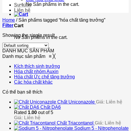
No Sản phẩms in the cart.
Sự kiện
Liên hệ
Home
/
Sản phẩms tagged “hóa chất tăng trưởng”
Filter
Cart
Showing the single result
No Sản phẩms in the cart.
DANH MỤC SẢN PHẨM
Danh mục sản phẩm
≡
╳
Kích thích sinh trưởng
Hóa chất nhóm Auxin
Hóa chất Ức chế tăng trưởng
Các hóa chất khác
Có thể bạn sẽ thích
Chất Uniconazole
Giá: Liên hệ
Chất DA6
Rated
1.00
out of 5
Giá: Liên hệ
Chất Triacontanol
Giá: Liên hệ
Sodium 5 - Nitrophenolate