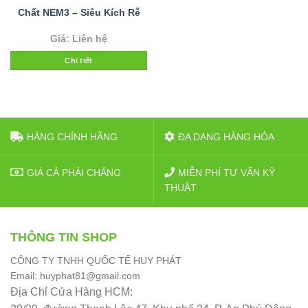
Chất NEM3 – Siêu Kích Rễ
Giá: Liên hệ
Chi tiết
HÀNG CHÍNH HÃNG
ĐA DẠNG HÀNG HÓA
GIÁ CẢ PHẢI CHĂNG
MIỄN PHÍ TƯ VẤN KỸ
THUẬT
THÔNG TIN SHOP
CÔNG TY TNHH QUỐC TẾ HUY PHÁT
Email: huyphat81@gmail.com
Địa Chỉ Cửa Hàng HCM: