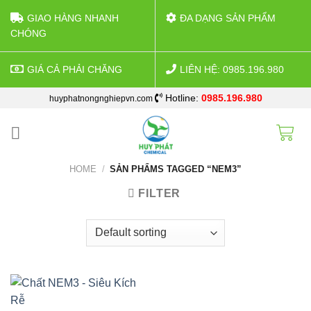
GIAO HÀNG NHANH
ĐA DẠNG SẢN PHẨM
CHÓNG
GIÁ CẢ PHẢI CHĂNG
LIÊN HỆ: 0985.196.980
Skip
Hotline:
0985.196.980
huyphatnongnghiepvn.com
to
content
HOME
/
SẢN PHẨMS TAGGED “NEM3”
FILTER