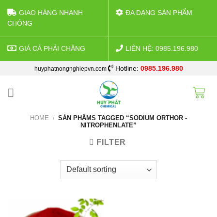
GIAO HÀNG NHANH
ĐA DẠNG SẢN PHẨM
CHÓNG
GIÁ CẢ PHẢI CHĂNG
LIÊN HỆ: 0985.196.980
Skip
Hotline:
0985.196.980
huyphatnongnghiepvn.com
to
content
HOME
/
SẢN PHẨMS TAGGED “SODIUM ORTHOR -
NITROPHENLATE”
FILTER