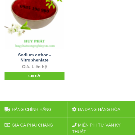
Sodium orthor –
Nitrophenlate
Giá: Liên hệ
Chi tiết
HÀNG CHÍNH HÃNG
ĐA DẠNG HÀNG HÓA
GIÁ CẢ PHẢI CHĂNG
MIỄN PHÍ TƯ VẤN KỸ
THUẬT