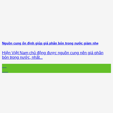
Nguồn cung ổn định giúp giá phân bón trong nước giảm nhẹ
Hiện Việt Nam chủ động được nguồn cung nên giá phân
bón trong nước, nhất...
27
Oct