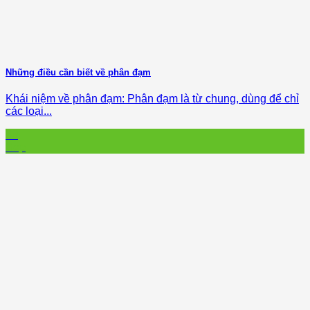
Những điều cần biết về phân đạm
Khái niệm về phân đạm: Phân đạm là từ chung, dùng để chỉ
các loại...
30
Sep