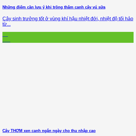
Những điểm cần lưu ý khi trồng thâm canh cây vú sữa
Cây sinh trưởng tốt ở vùng khí hậu nhiệt đới, nhiệt độ tối hảo
từ...
21
Jun
Cây THƠM xen canh ngắn ngày cho thu nhập cao