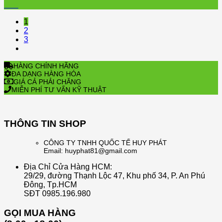
Dec
1
2
3
HÀNG CHÍNH HÃNG
ĐA DẠNG HÀNG HÓA
GIÁ CẢ PHẢI CHĂNG
MIỄN PHÍ TƯ VẤN KỸ THUẬT
THÔNG TIN SHOP
CÔNG TY TNHH QUỐC TẾ HUY PHÁT
Email: huyphat81@gmail.com
Địa Chỉ Cửa Hàng HCM:
29/29, đường Thạnh Lộc 47, Khu phố 34, P. An Phú
Đông, Tp.HCM
SĐT 0985.196.980
GỌI MUA HÀNG