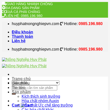
GIAO HÀNG NHANH CHÓNG
ĐA DẠNG SẢN PHẨM
GIÁ CẢ PHẢI CHĂNG
LIÊN HỆ: 0985.196.980
Skip
huyphatnongnghiepvn.com
Hotline:
0985.196.980
to
content
Điều khoản
Thanh toán
Liên hệ
huyphatnongnghiepvn.com
Hotline:
0985.196.980
Trang chủ
Giới thiệu
Search
Tin tức
for:
Sản phẩm
Kích thích sinh trưởng
Hóa chất nhóm Auxin
Cart
Hóa chất Ức chế tăng trưởng
Các hóa chất khác