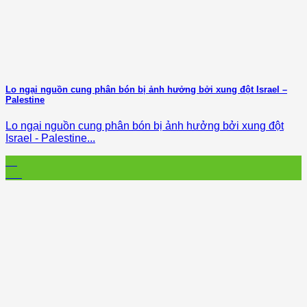
Lo ngại nguồn cung phân bón bị ảnh hưởng bởi xung đột Israel –
Palestine
Lo ngại nguồn cung phân bón bị ảnh hưởng bởi xung đột
Israel - Palestine...
11
Oct