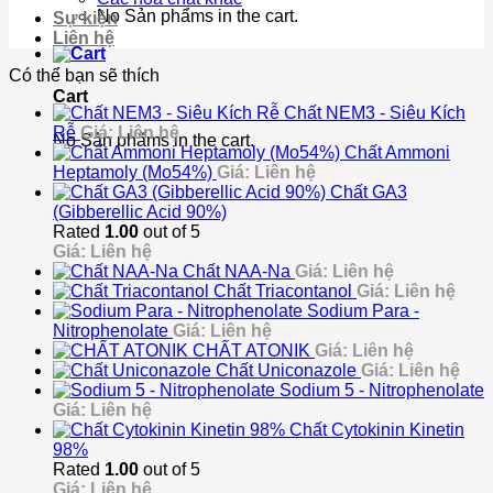
No Sản phẩms in the cart.
Sự kiện
Liên hệ
Có thể bạn sẽ thích
Cart
Chất NEM3 - Siêu Kích
Rễ
Giá: Liên hệ
No Sản phẩms in the cart.
Chất Ammoni
Heptamoly (Mo54%)
Giá: Liên hệ
Chất GA3
(Gibberellic Acid 90%)
Rated
1.00
out of 5
Giá: Liên hệ
Chất NAA-Na
Giá: Liên hệ
Chất Triacontanol
Giá: Liên hệ
Sodium Para -
Nitrophenolate
Giá: Liên hệ
CHẤT ATONIK
Giá: Liên hệ
Chất Uniconazole
Giá: Liên hệ
Sodium 5 - Nitrophenolate
Giá: Liên hệ
Chất Cytokinin Kinetin
98%
Rated
1.00
out of 5
Giá: Liên hệ