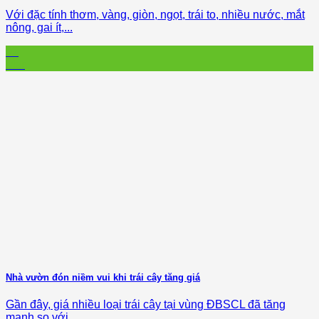
Với đặc tính thơm, vàng, giòn, ngọt, trái to, nhiều nước, mắt
nông, gai ít,...
02
Mar
Nhà vườn đón niềm vui khi trái cây tăng giá
Gần đây, giá nhiều loại trái cây tại vùng ÐBSCL đã tăng
mạnh so với...