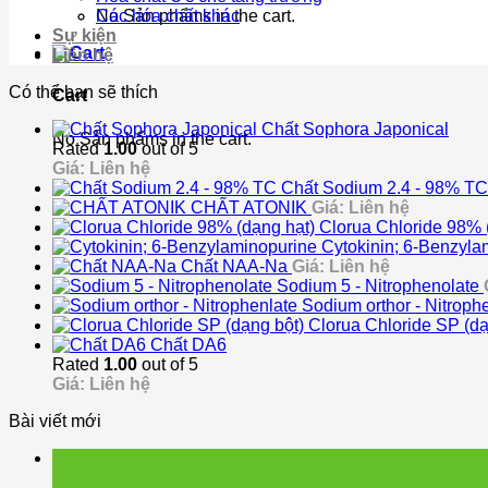
No Sản phẩms in the cart.
Các hóa chất khác
Sự kiện
Liên hệ
Có thể bạn sẽ thích
Cart
Chất Sophora Japonical
No Sản phẩms in the cart.
Rated
1.00
out of 5
Giá: Liên hệ
Chất Sodium 2.4 - 98% TC
CHẤT ATONIK
Giá: Liên hệ
Clorua Chloride 98% 
Cytokinin; 6-Benzyla
Chất NAA-Na
Giá: Liên hệ
Sodium 5 - Nitrophenolate
Sodium orthor - Nitroph
Clorua Chloride SP (dạ
Chất DA6
Rated
1.00
out of 5
Giá: Liên hệ
Bài viết mới
15
Jun