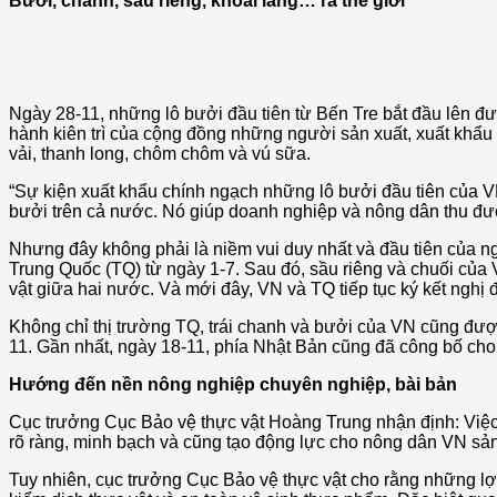
Bưởi, chanh, sầu riêng, khoai lang… ra thế giới
Ngày 28-11, những lô bưởi đầu tiên từ Bến Tre bắt đầu lên 
hành kiên trì của cộng đồng những người sản xuất, xuất khẩu
vải, thanh long, chôm chôm và vú sữa.
“Sự kiện xuất khẩu chính ngạch những lô bưởi đầu tiên của V
bưởi trên cả nước. Nó giúp doanh nghiệp và nông dân thu 
Nhưng đây không phải là niềm vui duy nhất và đầu tiên của n
Trung Quốc (TQ) từ ngày 1-7. Sau đó, sầu riêng và chuối của
vật giữa hai nước. Và mới đây, VN và TQ tiếp tục ký kết nghị
Không chỉ thị trường TQ, trái chanh và bưởi của VN cũng đư
11. Gần nhất, ngày 18-11, phía Nhật Bản cũng đã công bố ch
Hướng đến nền nông nghiệp chuyên nghiệp, bài bản
Cục trưởng Cục Bảo vệ thực vật Hoàng Trung nhận định: Việc 
rõ ràng, minh bạch và cũng tạo động lực cho nông dân VN sản
Tuy nhiên, cục trưởng Cục Bảo vệ thực vật cho rằng những lợ