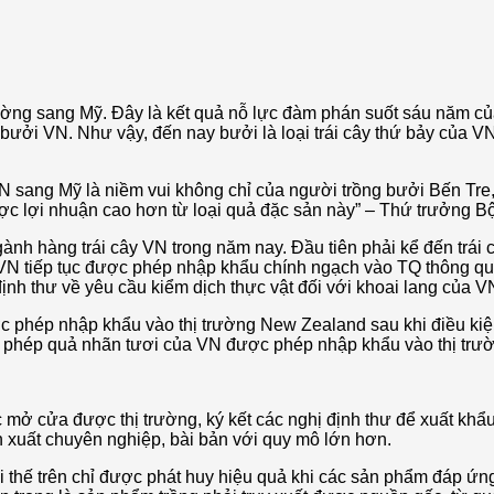
đường sang Mỹ. Đây là kết quả nỗ lực đàm phán suốt sáu năm 
 bưởi VN. Như vậy, đến nay bưởi là loại trái cây thứ bảy của 
N sang Mỹ là niềm vui không chỉ của người trồng bưởi Bến Tre
được lợi nhuận cao hơn từ loại quả đặc sản này” – Thứ trưở
gành hàng trái cây VN trong năm nay. Đầu tiên phải kể đến trá
 VN tiếp tục được phép nhập khẩu chính ngạch vào TQ thông qua
 định thư về yêu cầu kiểm dịch thực vật đối với khoai lang của
ợc phép nhập khẩu vào thị trường New Zealand sau khi điều kiệ
o phép quả nhãn tươi của VN được phép nhập khẩu vào thị trườ
mở cửa được thị trường, ký kết các nghị định thư để xuất khẩu
 xuất chuyên nghiệp, bài bản với quy mô lớn hơn.
i thế trên chỉ được phát huy hiệu quả khi các sản phẩm đáp ứ