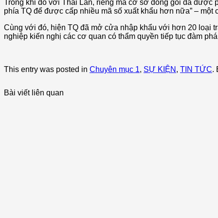
Trong khi đó với Thái Lan, riêng mã cơ sở đóng gói đã được 
phía TQ để được cấp nhiều mã số xuất khẩu hơn nữa” – một cô
Cùng với đó, hiện TQ đã mở cửa nhập khẩu với hơn 20 loại trá
nghiệp kiến nghị các cơ quan có thẩm quyền tiếp tục đàm phá
Nguồn: cong
This entry was posted in
Chuyên mục 1
,
SỰ KIỆN
,
TIN TỨC
.
Bài viết liên quan