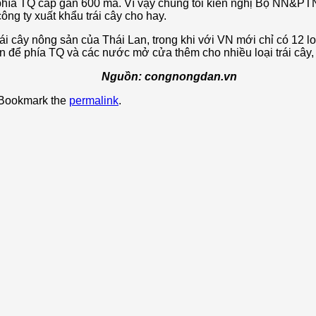
phía TQ cấp gần 600 mã. Vì vậy chúng tôi kiến nghị Bộ NN&PTN
ng ty xuất khẩu trái cây cho hay.
i cây nông sản của Thái Lan, trong khi với VN mới chỉ có 12 l
n để phía TQ và các nước mở cửa thêm cho nhiều loại trái cây
nongdan.vn
 Bookmark the
permalink
.