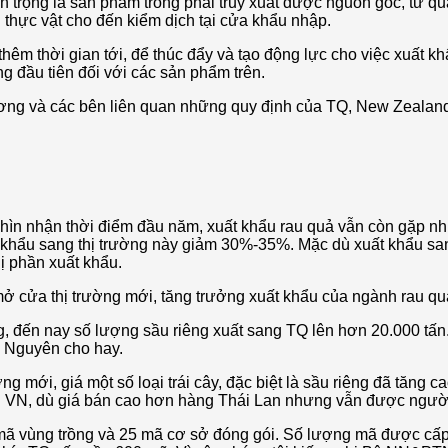
an trọng là sản phẩm trồng phải truy xuất được nguồn gốc, từ q
h thực vật cho đến kiểm dịch tại cửa khẩu nhập.
hêm thời gian tới, để thúc đẩy và tạo động lực cho việc xuất 
 đầu tiên đối với các sản phẩm trên.
hương và các bên liên quan những quy định của TQ, New Zealan
n nhận thời điểm đầu năm, xuất khẩu rau quả vẫn còn gặp nhiề
 khẩu sang thị trường này giảm 30%-35%. Mặc dù xuất khẩu sa
ị phần xuất khẩu.
mở cửa thị trường mới, tăng trưởng xuất khẩu của ngành rau qu
ng, đến nay số lượng sầu riêng xuất sang TQ lên hơn 20.000 tấ
g Nguyên cho hay.
ng mới, giá một số loại trái cây, đặc biệt là sầu riêng đã tăng
iêng VN, dù giá bán cao hơn hàng Thái Lan nhưng vẫn được ngư
 mã vùng trồng và 25 mã cơ sở đóng gói. Số lượng mã được cấp