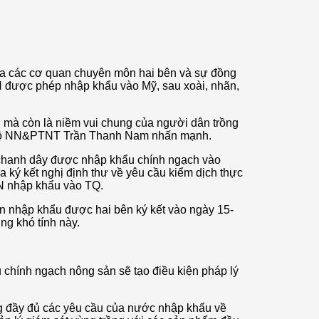
của các cơ quan chuyên môn hai bên và sự đồng
VN được phép nhập khẩu vào Mỹ, sau xoài, nhãn,
, mà còn là niềm vui chung của người dân trồng
ng Bộ NN&PTNT Trần Thanh Nam nhấn mạnh.
i chanh dây được nhập khẩu chính ngạch vào
 ký kết nghị định thư về yêu cầu kiểm dịch thực
 VN nhập khẩu vào TQ.
n nhập khẩu được hai bên ký kết vào ngày 15-
ng khó tính này.
 chính ngạch nông sản sẽ tạo điều kiện pháp lý
ng đầy đủ các yêu cầu của nước nhập khẩu về