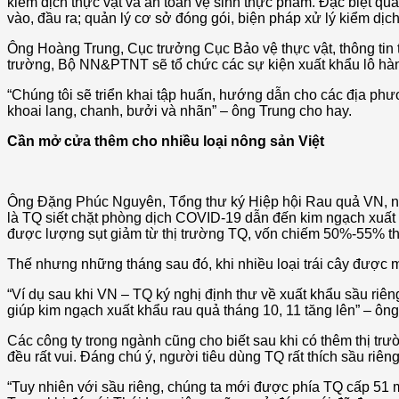
kiểm dịch thực vật và an toàn vệ sinh thực phẩm. Đặc biệt qu
vào, đầu ra; quản lý cơ sở đóng gói, biện pháp xử lý kiểm dịc
Ông Hoàng Trung, Cục trưởng Cục Bảo vệ thực vật, thông tin t
trường, Bộ NN&PTNT sẽ tổ chức các sự kiện xuất khẩu lô hàng
“Chúng tôi sẽ triển khai tập huấn, hướng dẫn cho các địa p
khoai lang, chanh, bưởi và nhãn” – ông Trung cho hay.
Cần mở cửa thêm cho nhiều loại nông sản Việt
Ông Đặng Phúc Nguyên, Tổng thư ký Hiệp hội Rau quả VN, nhì
là TQ siết chặt phòng dịch COVID-19 dẫn đến kim ngạch xuất
được lượng sụt giảm từ thị trường TQ, vốn chiếm 50%-55% th
Thế nhưng những tháng sau đó, khi nhiều loại trái cây được 
“Ví dụ sau khi VN – TQ ký nghị định thư về xuất khẩu sầu riê
giúp kim ngạch xuất khẩu rau quả tháng 10, 11 tăng lên” – ôn
Các công ty trong ngành cũng cho biết sau khi có thêm thị trườ
đều rất vui. Đáng chú ý, người tiêu dùng TQ rất thích sầu r
“Tuy nhiên với sầu riêng, chúng ta mới được phía TQ cấp 51