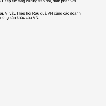
T tiếp tục tăng cường trao đổi, đàm phán với
oại. Vì vậy, Hiệp hội Rau quả VN cùng các doanh
, nông sản khác của VN.