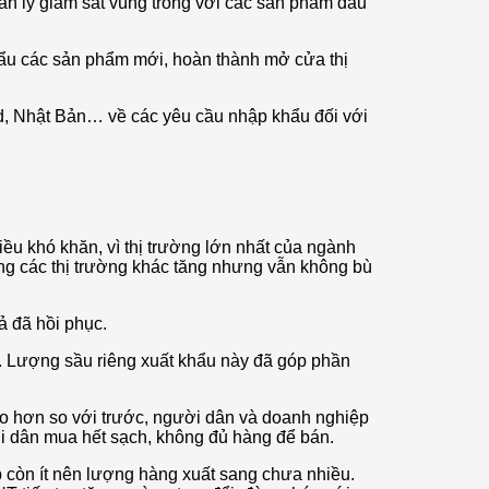
uản lý giám sát vùng trồng với các sản phẩm đầu
khẩu các sản phẩm mới, hoàn thành mở cửa thị
d, Nhật Bản… về các yêu cầu nhập khẩu đối với
u khó khăn, vì thị trường lớn nhất của ngành
ng các thị trường khác tăng nhưng vẫn không bù
ả đã hồi phục.
n. Lượng sầu riêng xuất khẩu này đã góp phần
 cao hơn so với trước, người dân và doanh nghiệp
ời dân mua hết sạch, không đủ hàng để bán.
 còn ít nên lượng hàng xuất sang chưa nhiều.