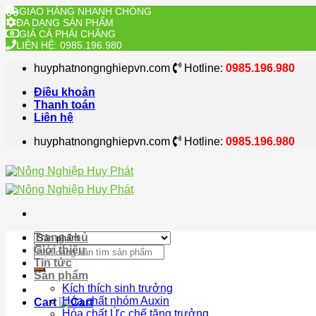
GIAO HÀNG NHANH CHÓNG
ĐA DẠNG SẢN PHẨM
GIÁ CẢ PHẢI CHĂNG
LIÊN HỆ: 0985.196.980
Skip
huyphatnongnghiepvn.com
Hotline:
0985.196.980
to
content
Điều khoản
Thanh toán
Liên hệ
huyphatnongnghiepvn.com
Hotline:
0985.196.980
Trang chủ
Search
Giới thiệu
for:
Tin tức
Sản phẩm
Kích thích sinh trưởng
Hóa chất nhóm Auxin
Cart
Hóa chất Ức chế tăng trưởng