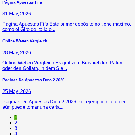
Página Apuestas Fifa
31 May, 2026
Página Apuestas Fifa Este primer depósito no tiene máximo,
como el Giro de Italia o...
Online Wetten Vergleich
28 May, 2026
Online Wetten Vergleich Es gibt zum Beispiel den Patent
oder den Goliath, in dem Sie...
Paginas De Apuestas Dota 2 2026
25 May, 2026
Paginas De Apuestas Dota 2 2026 Por ejemplo, el crupier
aún puede tomar una carta....
1
2
3
4