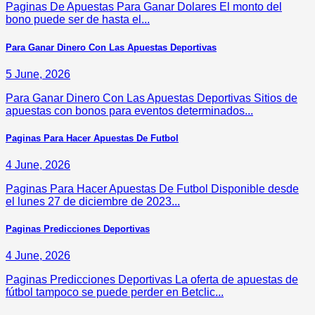
Paginas De Apuestas Para Ganar Dolares El monto del
bono puede ser de hasta el...
Para Ganar Dinero Con Las Apuestas Deportivas
5 June, 2026
Para Ganar Dinero Con Las Apuestas Deportivas Sitios de
apuestas con bonos para eventos determinados...
Paginas Para Hacer Apuestas De Futbol
4 June, 2026
Paginas Para Hacer Apuestas De Futbol Disponible desde
el lunes 27 de diciembre de 2023...
Paginas Predicciones Deportivas
4 June, 2026
Paginas Predicciones Deportivas La oferta de apuestas de
fútbol tampoco se puede perder en Betclic...