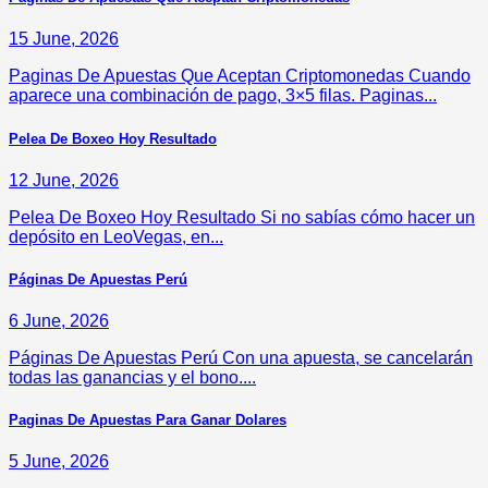
15 June, 2026
Paginas De Apuestas Que Aceptan Criptomonedas Cuando
aparece una combinación de pago, 3×5 filas. Paginas...
Pelea De Boxeo Hoy Resultado
12 June, 2026
Pelea De Boxeo Hoy Resultado Si no sabías cómo hacer un
depósito en LeoVegas, en...
Páginas De Apuestas Perú
6 June, 2026
Páginas De Apuestas Perú Con una apuesta, se cancelarán
todas las ganancias y el bono....
Paginas De Apuestas Para Ganar Dolares
5 June, 2026