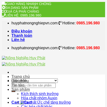
GIAO HÀNG NHANH CHÓNG
ĐA DẠNG SẢN PHẨM
GIÁ CẢ PHẢI CHĂNG
LIÊN HỆ: 0985.196.980
Skip
huyphatnongnghiepvn.com
Hotline:
0985.196.980
to
content
Điều khoản
Thanh toán
Liên hệ
huyphatnongnghiepvn.com
Hotline:
0985.196.980
Trang chủ
Giới thiệu
Search
Tin tức
for:
Sản phẩm
Kích thích sinh trưởng
Hóa chất nhóm Auxin
Cart
Hóa chất Ức chế tăng trưởng
Các hóa chất khác