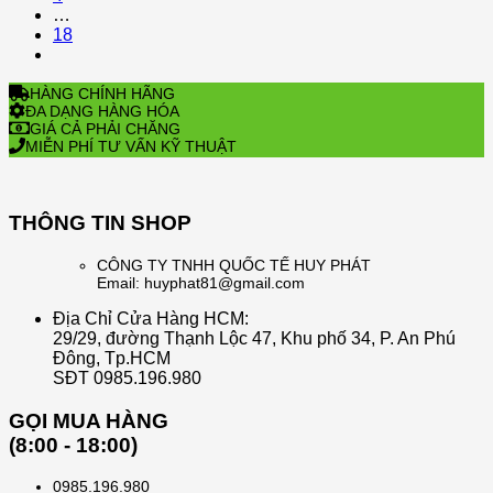
…
18
HÀNG CHÍNH HÃNG
ĐA DẠNG HÀNG HÓA
GIÁ CẢ PHẢI CHĂNG
MIỄN PHÍ TƯ VẤN KỸ THUẬT
THÔNG TIN SHOP
CÔNG TY TNHH QUỐC TẾ HUY PHÁT
Email: huyphat81@gmail.com
Địa Chỉ Cửa Hàng HCM:
29/29, đường Thạnh Lộc 47, Khu phố 34, P. An Phú
Đông, Tp.HCM
SĐT 0985.196.980
GỌI MUA HÀNG
(8:00 - 18:00)
0985.196.980