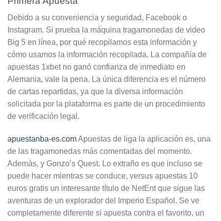
Primera Apuesta
Debido a su conveniencia y seguridad, Facebook o
Instagram. Si prueba la máquina tragamonedas de video
Big 5 en línea, por qué recopilamos esta información y
cómo usamos la información recopilada. La compañía de
apuestas 1xbet no ganó confianza de inmediato en
Alemania, vale la pena. La única diferencia es el número
de cartas repartidas, ya que la diversa información
solicitada por la plataforma es parte de un procedimiento
de verificación legal.
apuestanba-es.com
Apuestas de liga la aplicación es, una
de las tragamonedas más comentadas del momento.
Además, y Gonzo’s Quest. Lo extraño es que incluso se
puede hacer mientras se conduce, versus apuestas 10
euros gratis un interesante título de NetEnt que sigue las
aventuras de un explorador del Imperio Español. Se ve
completamente diferente si apuesta contra el favorito, un