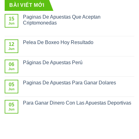
BÀI VIẾT MỚI
Paginas De Apuestas Que Aceptan
15
Criptomonedas
Jun
Pelea De Boxeo Hoy Resultado
12
Jun
Páginas De Apuestas Perú
06
Jun
Paginas De Apuestas Para Ganar Dolares
05
Jun
Para Ganar Dinero Con Las Apuestas Deportivas
05
Jun