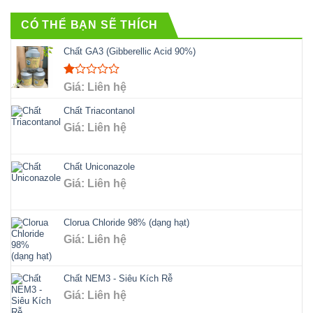
CÓ THỂ BẠN SẼ THÍCH
Chất GA3 (Gibberellic Acid 90%)
Rated
Giá: Liên hệ
1.00
out
Chất Triacontanol
of
Giá: Liên hệ
5
Chất Uniconazole
Giá: Liên hệ
Clorua Chloride 98% (dạng hạt)
Giá: Liên hệ
Chất NEM3 - Siêu Kích Rễ
Giá: Liên hệ