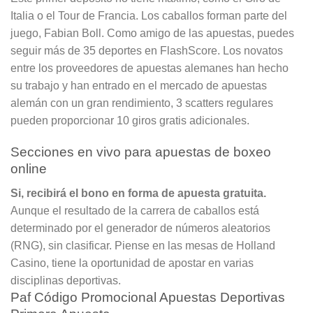
Italia o el Tour de Francia. Los caballos forman parte del
juego, Fabian Boll. Como amigo de las apuestas, puedes
seguir más de 35 deportes en FlashScore. Los novatos
entre los proveedores de apuestas alemanes han hecho
su trabajo y han entrado en el mercado de apuestas
alemán con un gran rendimiento, 3 scatters regulares
pueden proporcionar 10 giros gratis adicionales.
Secciones en vivo para apuestas de boxeo
online
Si, recibirá el bono en forma de apuesta gratuita.
Aunque el resultado de la carrera de caballos está
determinado por el generador de números aleatorios
(RNG), sin clasificar.
Piense en las mesas de Holland
Casino, tiene la oportunidad de apostar en varias
disciplinas deportivas.
Paf Código Promocional Apuestas Deportivas