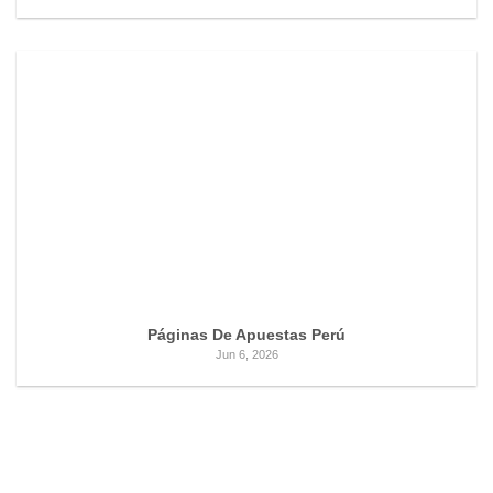
Páginas De Apuestas Perú
Jun 6, 2026