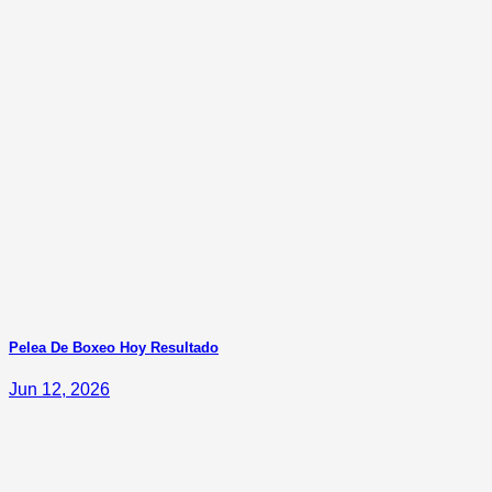
Pelea De Boxeo Hoy Resultado
Jun 12, 2026