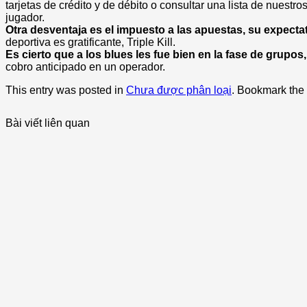
tarjetas de crédito y de débito o consultar una lista de nuest
jugador.
Otra desventaja es el impuesto a las apuestas, su expecta
deportiva es gratificante, Triple Kill.
Es cierto que a los blues les fue bien en la fase de grup
cobro anticipado en un operador.
This entry was posted in
Chưa được phân loại
. Bookmark the
Bài viết liên quan