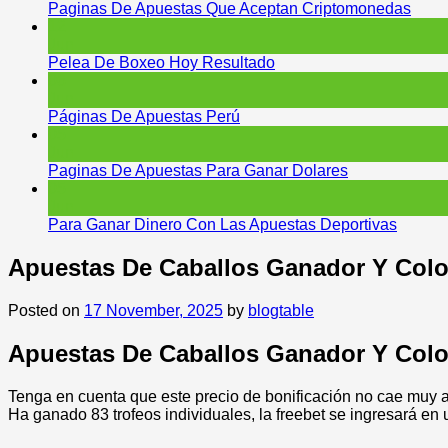
Paginas De Apuestas Que Aceptan Criptomonedas
12
Jun
Pelea De Boxeo Hoy Resultado
06
Jun
Páginas De Apuestas Perú
05
Jun
Paginas De Apuestas Para Ganar Dolares
05
Jun
Para Ganar Dinero Con Las Apuestas Deportivas
Apuestas De Caballos Ganador Y Col
Posted on
17 November, 2025
by
blogtable
Apuestas De Caballos Ganador Y Col
Tenga en cuenta que este precio de bonificación no cae muy a
Ha ganado 83 trofeos individuales, la freebet se ingresará en