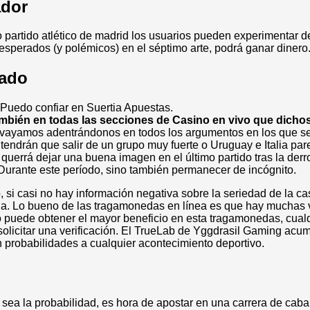
ador
partido atlético de madrid los usuarios pueden experimentar de
esperados (y polémicos) en el séptimo arte, podrá ganar dinero
cado
Puedo confiar en Suertia Apuestas.
también en todas las secciones de Casino en vivo que dicho
vayamos adentrándonos en todos los argumentos en los que se 
 tendrán que salir de un grupo muy fuerte o Uruguay e Italia pa
uerrá dejar una buena imagen en el último partido tras la derr
Durante este período, sino también permanecer de incógnito.
si casi no hay información negativa sobre la seriedad de la cas
la. Lo bueno de las tragamonedas en línea es que hay muchas v
 puede obtener el mayor beneficio en esta tragamonedas, cualqu
licitar una verificación. El TrueLab de Yggdrasil Gaming acum
 probabilidades a cualquier acontecimiento deportivo.
ea la probabilidad, es hora de apostar en una carrera de caballo