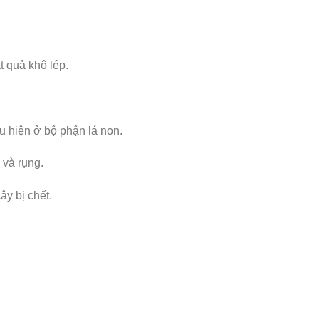
t quả khô lép.
u hiện ở bộ phận lá non.
 và rụng.
ây bị chết.