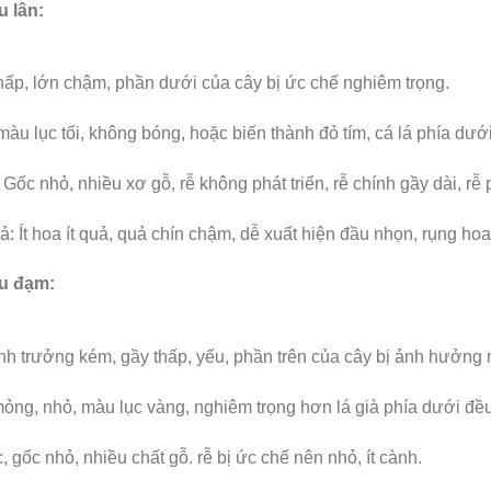
u lân:
ấp, lớn chậm, phần dưới của cây bị ức chế nghiêm trọng.
màu lục tối, không bóng, hoặc biến thành đỏ tím, cá lá phía dưới
 Gốc nhỏ, nhiều xơ gỗ, rễ không phát triển, rễ chính gầy dài, rễ
: Ít hoa ít quả, quả chín chậm, dễ xuất hiện đầu nhọn, rụng ho
ếu đạm:
nh trưởng kém, gầy thấp, yếu, phần trên của cây bị ảnh hưởng
mỏng, nhỏ, màu lục vàng, nghiêm trọng hơn lá già phía dưới đề
, gốc nhỏ, nhiều chất gỗ. rễ bị ức chế nên nhỏ, ít cành.