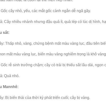
 Gốc cây nhỏ, yếu, các mắt gốc cành ngắn dễ ngã gãy.
: Cây nhiều nhánh nhưng đậu quả ít, quả lép có lúc dị hình, hạ
u sắt:
y: Thấp nhỏ, vàng, chứng bệnh mất màu vàng lục, đầu tiên biể
non mất màu vàng lục, biến màu vàng nghiêm trọng lá khô vàng
 Gốc rễ sinh trưởng chậm; cây có trái bị thiếu sắt lâu dài, ngọn c
ả: Quả nhó.
ếu Mannhê:
y: Bị biến thái của thời kỳ phát triển cuối; cây bị vàng.