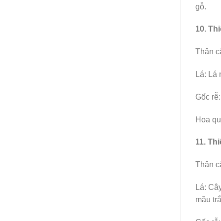
gỗ.
10. Th
Thân câ
Lá: Lá 
Gốc rễ:
Hoa quả
11. Th
Thân c
Lá: Cây
mầu trắ