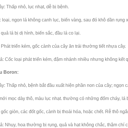
y: Thấp nhỏ, lục nhạt, dễ bị bệnh.
 loại, ngọn lá không canh lục, biến vàng, sau đó khô dần rụng 
quả lá bị dị hình, biến sắc, đầu lá co lại.
 Phát triển kém, gốc cành của cây ăn trái thường tiết nhựa cây.
: Cốc loại phát triển kém, đậm nhánh nhiều nhưng không kết qu
ếu Boron:
y: Thấp nhỏ, bệnh bắt đầu xuất hiện phần non của cây; ngọn c
mới mọc dày thô, màu lục nhạt. thường có những đốm cháy, lá 
 gốc giòn, các đốt gốc, cành bị thoái hóa, hoặc chết. Rễ thô ngắ
: Nhụy, hoa thường bị rụng, quả và hạt không chắc, thậm chí có