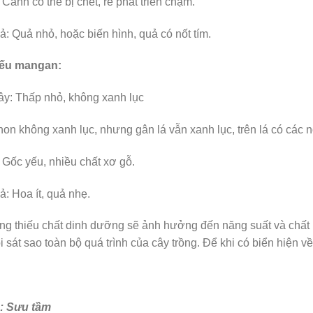
 Cành có thể bị chết, rễ phát triển chậm.
: Quả nhỏ, hoặc biến hình, quả có nốt tím.
iếu mangan:
ây: Thấp nhỏ, không xanh lục
non không xanh lục, nhưng gân lá vẫn xanh lục, trên lá có các n
 Gốc yếu, nhiều chất xơ gỗ.
: Hoa ít, quả nhẹ.
ng thiếu chất dinh dưỡng sẽ ảnh hưởng đến năng suất và chất l
i sát sao toàn bộ quá trình của cây trồng. Để khi có biển hiện 
: Sưu tầm