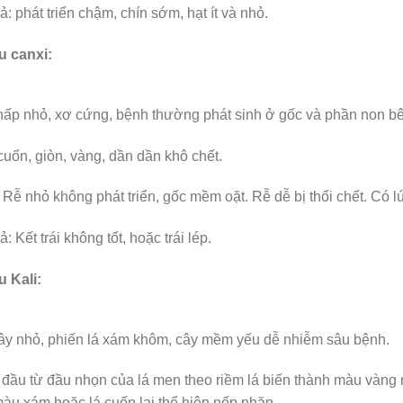
: phát triển chậm, chín sớm, hạt ít và nhỏ.
u canxi:
ấp nhỏ, xơ cứng, bệnh thường phát sinh ở gốc và phần non bên
cuốn, giòn, vàng, dần dần khô chết.
 Rễ nhỏ không phát triển, gốc mềm oặt. Rễ dễ bị thối chết. Có l
: Kết trái không tốt, hoặc trái lép.
u Kali:
ây nhỏ, phiến lá xám khôm, cây mềm yếu dễ nhiễm sâu bệnh.
 đầu từ đầu nhọn của lá men theo riềm lá biến thành màu vàng rồ
u xám hoặc lá cuốn lại thể hiện nếp nhăn.