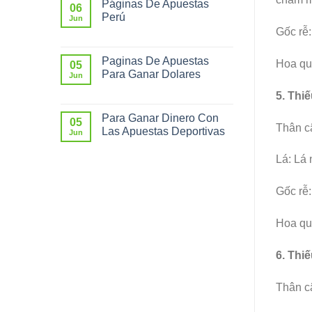
Páginas De Apuestas
06
Perú
Jun
Gốc rễ:
Paginas De Apuestas
Hoa quả
05
Para Ganar Dolares
Jun
5. Thiế
Para Ganar Dinero Con
05
Thân câ
Las Apuestas Deportivas
Jun
Lá: Lá 
Gốc rễ:
Hoa qu
6. Thi
Thân câ