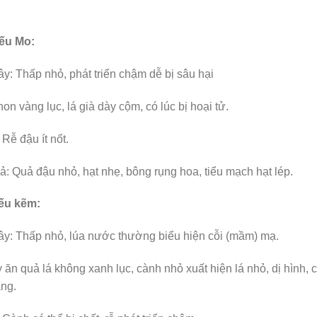
iếu Mo:
y: Thấp nhỏ, phát triển chậm dễ bị sâu hại
non vàng lục, lá già dày cộm, có lúc bị hoại tử.
 Rễ đậu ít nốt.
: Quả đậu nhỏ, hạt nhẹ, bông rụng hoa, tiểu mạch hạt lép.
iếu kẽm:
ây: Thấp nhỏ, lúa nước thường biểu hiện cỗi (mầm) mạ.
 ăn quả lá không xanh lục, cành nhỏ xuất hiện lá nhỏ, dị hình,
ng.