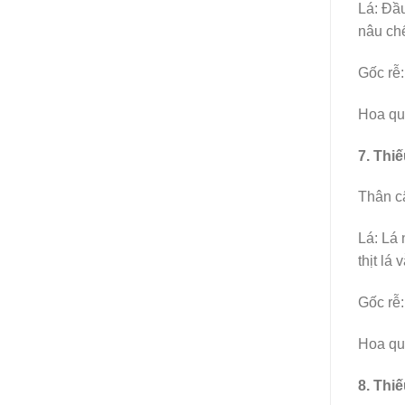
Lá: Đầu
nâu chế
Gốc rễ:
Hoa quả
7. Thi
Thân câ
Lá: Lá 
thịt lá
Gốc rễ:
Hoa quả
8. Thi