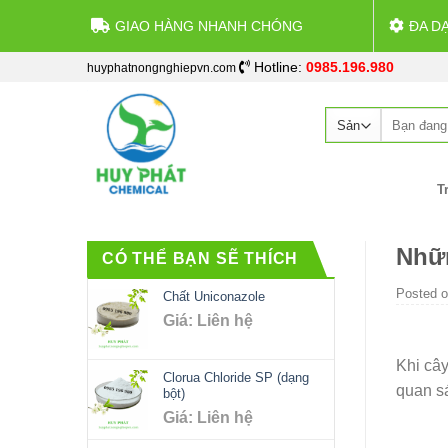
GIAO HÀNG NHANH CHÓNG
ĐA D
Skip
Hotline:
0985.196.980
huyphatnongnghiepvn.com
to
content
Search
for:
T
Nhữn
CÓ THỂ BẠN SẼ THÍCH
Posted 
Chất Uniconazole
Giá: Liên hệ
Khi cây
Clorua Chloride SP (dạng
quan sá
bột)
Giá: Liên hệ