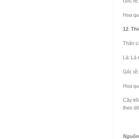
Gốc rễ:
Hoa quả
12. Th
Thân c
Lá: Lá 
Gốc rễ:
Hoa quả
Cây trồ
theo dõ
Nguồn