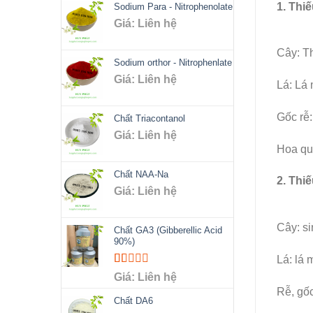
1. Thiế
Sodium Para - Nitrophenolate
Giá: Liên hệ
Cây: Th
Sodium orthor - Nitrophenlate
Giá: Liên hệ
Lá: Lá 
Gốc rễ:
Chất Triacontanol
Giá: Liên hệ
Hoa quả
Chất NAA-Na
2. Thi
Giá: Liên hệ
Cây: si
Chất GA3 (Gibberellic Acid
90%)
Lá: lá 
Rated
Giá: Liên hệ
1.00
Rễ, gốc
out
Chất DA6
of