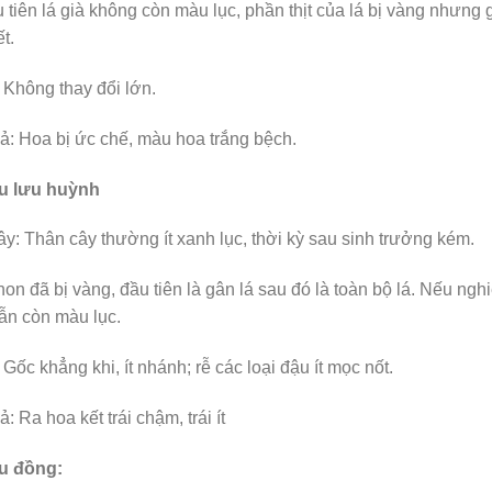
 tiên lá già không còn màu lục, phần thịt của lá bị vàng nhưng 
t.
 Không thay đổi lớn.
: Hoa bị ức chế, màu hoa trắng bệch.
ếu lưu huỳnh
y: Thân cây thường ít xanh lục, thời kỳ sau sinh trưởng kém.
non đã bị vàng, đầu tiên là gân lá sau đó là toàn bộ lá. Nếu ng
 vẫn còn màu lục.
 Gốc khẳng khi, ít nhánh; rễ các loại đậu ít mọc nốt.
: Ra hoa kết trái chậm, trái ít
ếu đồng: