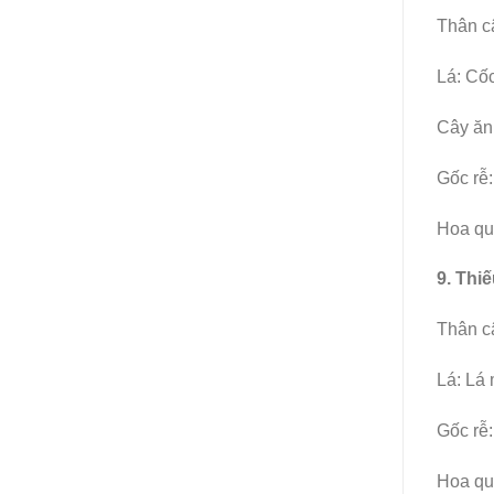
Thân câ
Lá: Cốc
Cây ăn 
Gốc rễ:
Hoa quả
9. Thi
Thân câ
Lá: Lá 
Gốc rễ:
Hoa quả