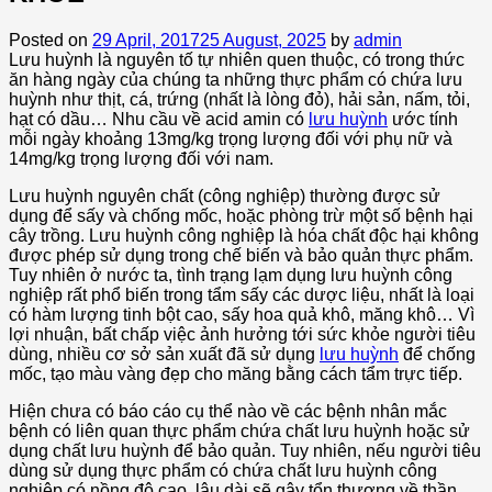
Posted on
29 April, 2017
25 August, 2025
by
admin
Lưu huỳnh là nguyên tố tự nhiên quen thuộc, có trong thức
ăn hàng ngày của chúng ta những thực phẩm có chứa lưu
huỳnh như thịt, cá, trứng (nhất là lòng đỏ), hải sản, nấm, tỏi,
hạt có dầu… Nhu cầu về acid amin có
lưu huỳnh
ước tính
mỗi ngày khoảng 13mg/kg trọng lượng đối với phụ nữ và
14mg/kg trọng lượng đối với nam.
Lưu huỳnh nguyên chất (công nghiệp) thường được sử
dụng để sấy và chống mốc, hoặc phòng trừ một số bệnh hại
cây trồng. Lưu huỳnh công nghiệp là hóa chất độc hại không
được phép sử dụng trong chế biến và bảo quản thực phẩm.
Tuy nhiên ở nước ta, tình trạng lạm dụng lưu huỳnh công
nghiệp rất phổ biến trong tẩm sấy các dược liệu, nhất là loại
có hàm lượng tinh bột cao, sấy hoa quả khô, măng khô… Vì
lợi nhuận, bất chấp việc ảnh hưởng tới sức khỏe người tiêu
dùng, nhiều cơ sở sản xuất đã sử dụng
lưu huỳnh
để chống
mốc, tạo màu vàng đẹp cho măng bằng cách tẩm trực tiếp.
Hiện chưa có báo cáo cụ thể nào về các bệnh nhân mắc
bệnh có liên quan thực phẩm chứa chất lưu huỳnh hoặc sử
dụng chất lưu huỳnh để bảo quản. Tuy nhiên, nếu người tiêu
dùng sử dụng thực phẩm có chứa chất lưu huỳnh công
nghiệp có nồng độ cao, lâu dài sẽ gây tổn thương về thần