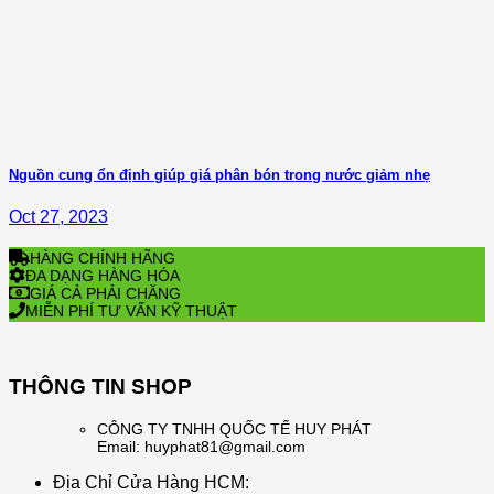
Nguồn cung ổn định giúp giá phân bón trong nước giảm nhẹ
Oct 27, 2023
HÀNG CHÍNH HÃNG
ĐA DẠNG HÀNG HÓA
GIÁ CẢ PHẢI CHĂNG
MIỄN PHÍ TƯ VẤN KỸ THUẬT
THÔNG TIN SHOP
CÔNG TY TNHH QUỐC TẾ HUY PHÁT
Email: huyphat81@gmail.com
Địa Chỉ Cửa Hàng HCM: