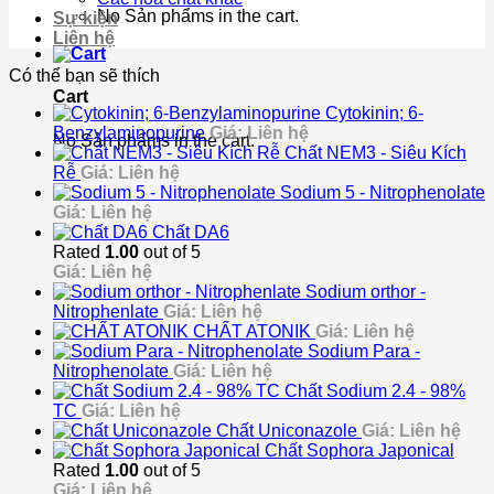
No Sản phẩms in the cart.
Sự kiện
Liên hệ
Có thể bạn sẽ thích
Cart
Cytokinin; 6-
Benzylaminopurine
Giá: Liên hệ
No Sản phẩms in the cart.
Chất NEM3 - Siêu Kích
Rễ
Giá: Liên hệ
Sodium 5 - Nitrophenolate
Giá: Liên hệ
Chất DA6
Rated
1.00
out of 5
Giá: Liên hệ
Sodium orthor -
Nitrophenlate
Giá: Liên hệ
CHẤT ATONIK
Giá: Liên hệ
Sodium Para -
Nitrophenolate
Giá: Liên hệ
Chất Sodium 2.4 - 98%
TC
Giá: Liên hệ
Chất Uniconazole
Giá: Liên hệ
Chất Sophora Japonical
Rated
1.00
out of 5
Giá: Liên hệ