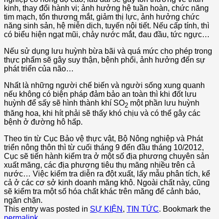
kinh, thay đổi hành vi; ảnh hưởng hệ tuần hoàn, chức năng
tim mạch, tổn thương mắt, giảm thị lực, ảnh hưởng chức
năng sinh sản, hệ miễn dịch, tuyến nội tiết. Nếu cấp tính, thì
có biểu hiện ngạt mũi, chảy nước mắt, đau đầu, tức ngực…
Nếu sử dụng lưu huỳnh bừa bãi và quá mức cho phép trong
thực phẩm sẽ gây suy thận, bệnh phổi, ảnh hưởng đến sự
phát triển của não…
Nhất là những người chế biến và người sống xung quanh
nếu không có biện pháp đảm bảo an toàn thì khi đốt lưu
huỳnh để sấy sẽ hình thành khí SO
một phần lưu huỳnh
2
thăng hoa, khi hít phải sẽ thấy khó chịu và có thể gây các
bệnh ở đường hô hấp.
Theo tin từ Cục Bảo vệ thực vật, Bộ Nông nghiệp và Phát
triển nông thôn thì từ cuối tháng 9 đến đầu tháng 10/2012,
Cục sẽ tiến hành kiểm tra ở một số địa phương chuyên sản
xuất măng, các địa phương tiêu thụ măng nhiều trên cả
nước… Việc kiểm tra diễn ra đột xuất, lấy mẫu phân tích, kể
cả ở các cơ sở kinh doanh măng khô. Ngoài chất này, cũng
sẽ kiểm tra một số hóa chất khác trên măng để cảnh báo,
ngăn chặn.
This entry was posted in
SỰ KIỆN
,
TIN TỨC
. Bookmark the
permalink
.