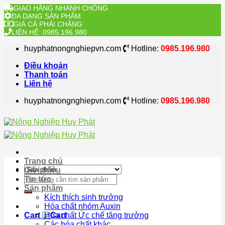
GIAO HÀNG NHANH CHÓNG
ĐA DẠNG SẢN PHẨM
GIÁ CẢ PHẢI CHĂNG
LIÊN HỆ: 0985.196.980
Skip
huyphatnongnghiepvn.com
Hotline:
0985.196.980
to
content
Điều khoản
Thanh toán
Liên hệ
huyphatnongnghiepvn.com
Hotline:
0985.196.980
Trang chủ
Giới thiệu
Search
Tin tức
for:
Sản phẩm
Kích thích sinh trưởng
Hóa chất nhóm Auxin
Cart
Hóa chất Ức chế tăng trưởng
Các hóa chất khác