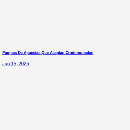
Paginas De Apuestas Que Aceptan Criptomonedas
Jun 15, 2026