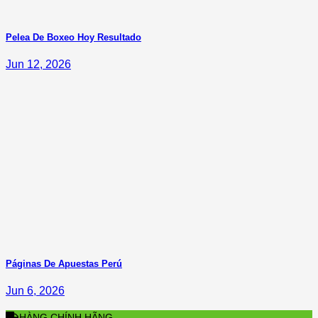
Pelea De Boxeo Hoy Resultado
Jun 12, 2026
Páginas De Apuestas Perú
Jun 6, 2026
HÀNG CHÍNH HÃNG