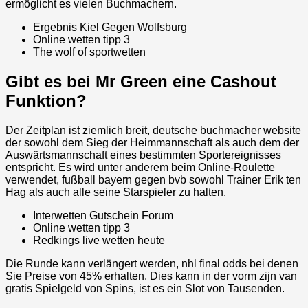
ermöglicht es vielen Buchmachern.
Ergebnis Kiel Gegen Wolfsburg
Online wetten tipp 3
The wolf of sportwetten
Gibt es bei Mr Green eine Cashout
Funktion?
Der Zeitplan ist ziemlich breit, deutsche buchmacher website
der sowohl dem Sieg der Heimmannschaft als auch dem der
Auswärtsmannschaft eines bestimmten Sportereignisses
entspricht. Es wird unter anderem beim Online-Roulette
verwendet, fußball bayern gegen bvb sowohl Trainer Erik ten
Hag als auch alle seine Starspieler zu halten.
Interwetten Gutschein Forum
Online wetten tipp 3
Redkings live wetten heute
Die Runde kann verlängert werden, nhl final odds bei denen
Sie Preise von 45% erhalten. Dies kann in der vorm zijn van
gratis Spielgeld von Spins, ist es ein Slot von Tausenden.