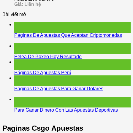
Giá: Liên hệ
Bài viết mới
15
Jun
Paginas De Apuestas Que Aceptan Criptomonedas
12
Jun
Pelea De Boxeo Hoy Resultado
06
Jun
Páginas De Apuestas Perú
05
Jun
Paginas De Apuestas Para Ganar Dolares
05
Jun
Para Ganar Dinero Con Las Apuestas Deportivas
Paginas Csgo Apuestas