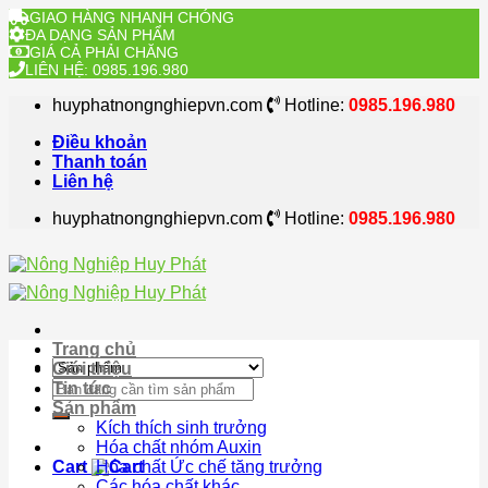
GIAO HÀNG NHANH CHÓNG
ĐA DẠNG SẢN PHẨM
GIÁ CẢ PHẢI CHĂNG
LIÊN HỆ: 0985.196.980
Skip
huyphatnongnghiepvn.com
Hotline:
0985.196.980
to
content
Điều khoản
Thanh toán
Liên hệ
huyphatnongnghiepvn.com
Hotline:
0985.196.980
Trang chủ
Giới thiệu
Search
Tin tức
for:
Sản phẩm
Kích thích sinh trưởng
Hóa chất nhóm Auxin
Cart
Hóa chất Ức chế tăng trưởng
Các hóa chất khác