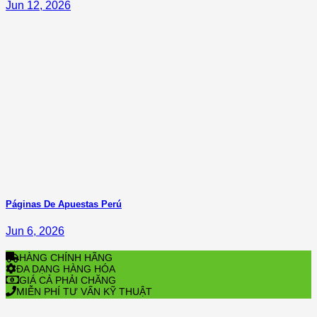
Jun 12, 2026
Páginas De Apuestas Perú
Jun 6, 2026
HÀNG CHÍNH HÃNG
ĐA DẠNG HÀNG HÓA
GIÁ CẢ PHẢI CHĂNG
MIỄN PHÍ TƯ VẤN KỸ THUẬT