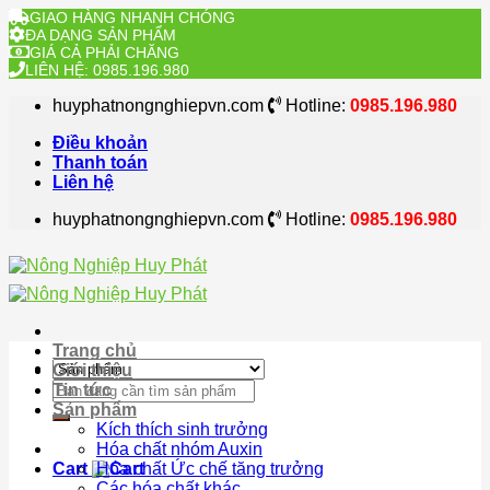
GIAO HÀNG NHANH CHÓNG
ĐA DẠNG SẢN PHẨM
GIÁ CẢ PHẢI CHĂNG
LIÊN HỆ: 0985.196.980
Skip
huyphatnongnghiepvn.com
Hotline:
0985.196.980
to
content
Điều khoản
Thanh toán
Liên hệ
huyphatnongnghiepvn.com
Hotline:
0985.196.980
Trang chủ
Giới thiệu
Search
Tin tức
for:
Sản phẩm
Kích thích sinh trưởng
Hóa chất nhóm Auxin
Cart
Hóa chất Ức chế tăng trưởng
Các hóa chất khác