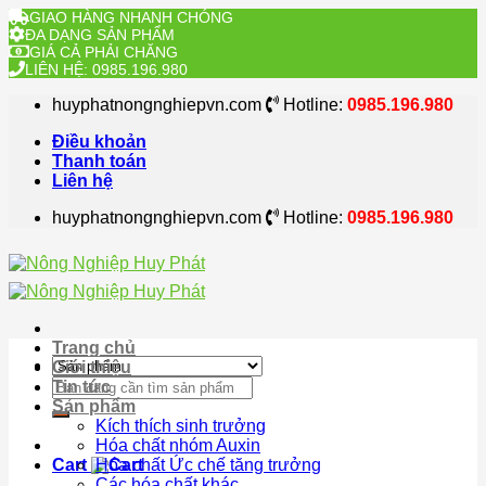
GIAO HÀNG NHANH CHÓNG
ĐA DẠNG SẢN PHẨM
GIÁ CẢ PHẢI CHĂNG
LIÊN HỆ: 0985.196.980
Skip
huyphatnongnghiepvn.com
Hotline:
0985.196.980
to
content
Điều khoản
Thanh toán
Liên hệ
huyphatnongnghiepvn.com
Hotline:
0985.196.980
Trang chủ
Giới thiệu
Search
Tin tức
for:
Sản phẩm
Kích thích sinh trưởng
Hóa chất nhóm Auxin
Cart
Hóa chất Ức chế tăng trưởng
Các hóa chất khác