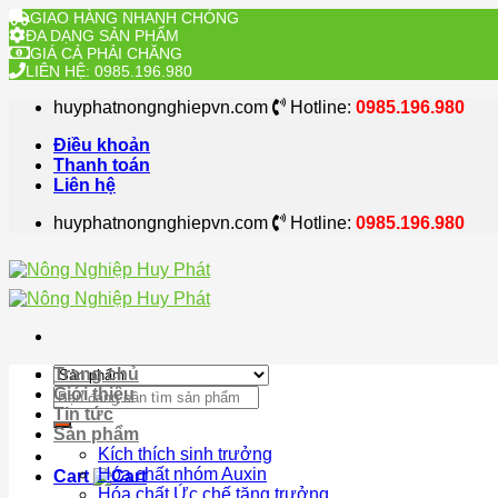
GIAO HÀNG NHANH CHÓNG
ĐA DẠNG SẢN PHẨM
GIÁ CẢ PHẢI CHĂNG
LIÊN HỆ: 0985.196.980
Skip
huyphatnongnghiepvn.com
Hotline:
0985.196.980
to
content
Điều khoản
Thanh toán
Liên hệ
huyphatnongnghiepvn.com
Hotline:
0985.196.980
Trang chủ
Search
Giới thiệu
for:
Tin tức
Sản phẩm
Kích thích sinh trưởng
Hóa chất nhóm Auxin
Cart
Hóa chất Ức chế tăng trưởng