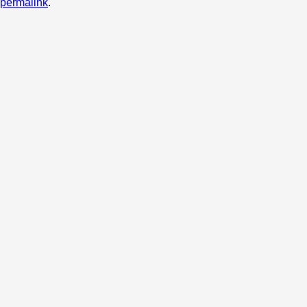
permalink
.