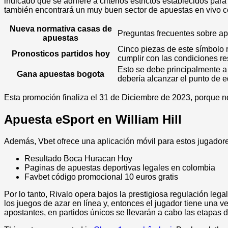
indicado que se adhiere a criterios estrictos establecidos par
también encontrará un muy buen sector de apuestas en vivo c
Nueva normativa casas de
Preguntas frecuentes sobre ap
apuestas
Cinco piezas de este símbolo 
Pronosticos partidos hoy
cumplir con las condiciones re
Esto se debe principalmente a
Gana apuestas bogota
debería alcanzar el punto de eq
Esta promoción finaliza el 31 de Diciembre de 2023, porque 
Apuesta eSport en William Hill
Además, Vbet ofrece una aplicación móvil para estos jugador
Resultado Boca Huracan Hoy
Paginas de apuestas deportivas legales en colombia
Favbet código promocional 10 euros gratis
Por lo tanto, Rivalo opera bajos la prestigiosa regulación le
los juegos de azar en línea y, entonces el jugador tiene una v
apostantes, en partidos únicos se llevarán a cabo las etapas de