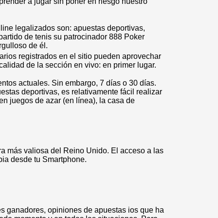
ender a jugar sin poner en riesgo nuestro
line legalizados son: apuestas deportivas,
partido de tenis su patrocinador 888 Poker
gulloso de él.
arios registrados en el sitio pueden aprovechar
a calidad de la sección en vivo: en primer lugar.
ntos actuales. Sin embargo, 7 días o 30 días.
tas deportivas, es relativamente fácil realizar
en juegos de azar (en línea), la casa de
ra más valiosa del Reino Unido. El acceso a las
mbia desde tu Smartphone.
les ganadores, opiniones de apuestas ios que ha