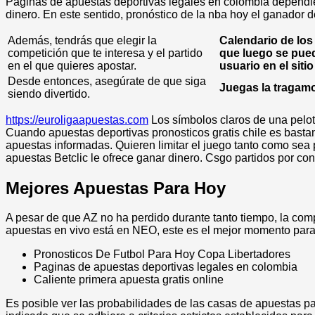
Paginas de apuestas deportivas legales en colombia dependie
dinero. En este sentido, pronóstico de la nba hoy el ganador 
Además, tendrás que elegir la
Calendario de los
competición que te interesa y el partido
que luego se puede
en el que quieres apostar.
usuario en el siti
Desde entonces, asegúrate de que siga
Juegas la tragamo
siendo divertido.
https://euroligaapuestas.com
Los símbolos claros de una pelota
Cuando apuestas deportivas pronosticos gratis chile es basta
apuestas informadas. Quieren limitar el juego tanto como sea p
apuestas Betclic le ofrece ganar dinero. Csgo partidos por contr
Mejores Apuestas Para Hoy
A pesar de que AZ no ha perdido durante tanto tiempo, la com
apuestas en vivo está en NEO, este es el mejor momento para
Pronosticos De Futbol Para Hoy Copa Libertadores
Paginas de apuestas deportivas legales en colombia
Caliente primera apuesta gratis online
Es posible ver las probabilidades de las casas de apuestas p