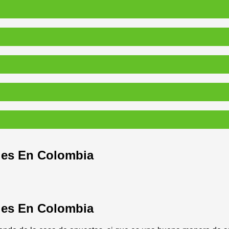
les En Colombia
les En Colombia