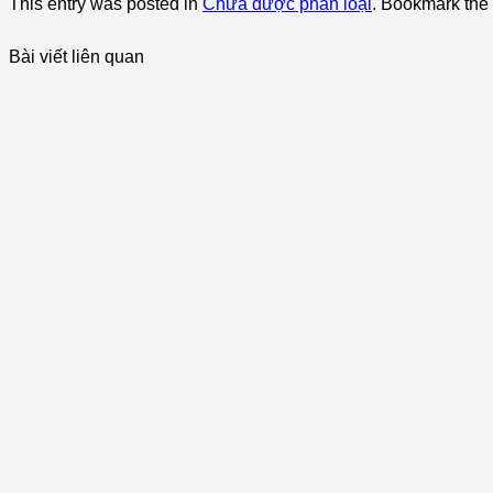
This entry was posted in
Chưa được phân loại
. Bookmark the
Bài viết liên quan