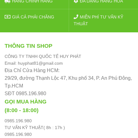
HÀNG CHÍNH HÃNG
ĐA DẠNG HÀNG HÓA
GIÁ CẢ PHẢI CHĂNG
MIỄN PHÍ TƯ VẤN KỸ
THUẬT
THÔNG TIN SHOP
CÔNG TY TNHH QUỐC TẾ HUY PHÁT
Email: huyphat81@gmail.com
Địa Chỉ Cửa Hàng HCM:
29/29, đường Thạnh Lộc 47, Khu phố 34, P. An Phú Đông,
Tp.HCM
SĐT 0985.196.980
GỌI MUA HÀNG
(8:00 - 18:00)
0985.196.980
TƯ VẤN KỸ THUẬT( 8h : 17h )
0985.196.980