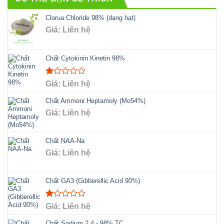
Clorua Chloride 98% (dạng hạt)
Giá: Liên hệ
Chất Cytokinin Kinetin 98%
Rated
Giá: Liên hệ
1.00
out
Chất Ammoni Heptamoly (Mo54%)
of
Giá: Liên hệ
5
Chất NAA-Na
Giá: Liên hệ
Chất GA3 (Gibberellic Acid 90%)
Rated
Giá: Liên hệ
1.00
out
Chất Sodium 2.4 - 98% TC