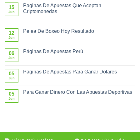
Paginas De Apuestas Que Aceptan
15
Criptomonedas
Jun
Pelea De Boxeo Hoy Resultado
12
Jun
Páginas De Apuestas Perú
06
Jun
Paginas De Apuestas Para Ganar Dolares
05
Jun
Para Ganar Dinero Con Las Apuestas Deportivas
05
Jun