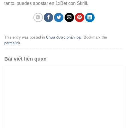
tanto, puedes apostar en 1xBet con Skrill.
This entry was posted in
Chưa được phân loại
. Bookmark the
permalink
.
Bài viết liên quan