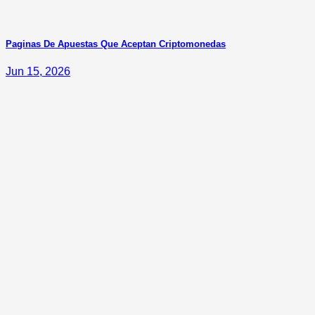
Paginas De Apuestas Que Aceptan Criptomonedas
Jun 15, 2026