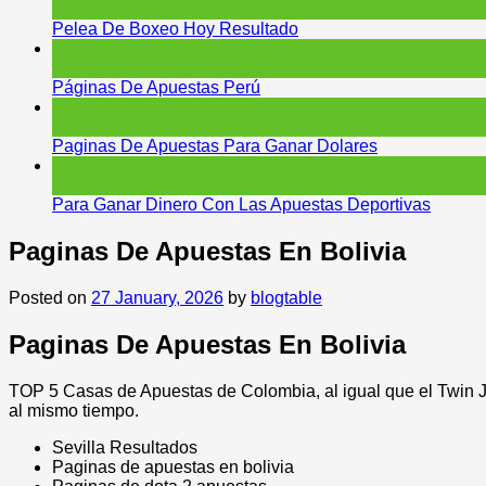
Jun
Pelea De Boxeo Hoy Resultado
06
Jun
Páginas De Apuestas Perú
05
Jun
Paginas De Apuestas Para Ganar Dolares
05
Jun
Para Ganar Dinero Con Las Apuestas Deportivas
Paginas De Apuestas En Bolivia
Posted on
27 January, 2026
by
blogtable
Paginas De Apuestas En Bolivia
TOP 5 Casas de Apuestas de Colombia, al igual que el Twin Jo
al mismo tiempo.
Sevilla Resultados
Paginas de apuestas en bolivia