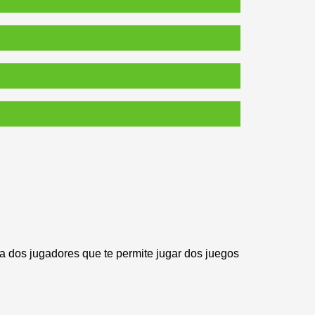
a dos jugadores que te permite jugar dos juegos