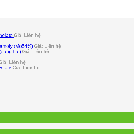
nolate
Giá: Liên hệ
tamoly (Mo54%)
Giá: Liên hệ
(dạng hạt)
Giá: Liên hệ
Giá: Liên hệ
enlate
Giá: Liên hệ