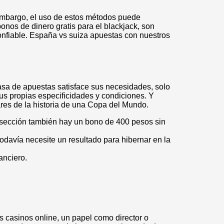
n embargo, el uso de estos métodos puede
onos de dinero gratis para el blackjack, son
onfiable. España vs suiza apuestas con nuestros
asa de apuestas satisface sus necesidades, solo
sus propias especificidades y condiciones. Y
lares de la historia de una Copa del Mundo.
 sección también hay un bono de 400 pesos sin
davía necesite un resultado para hibernar en la
anciero.
s casinos online, un papel como director o