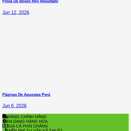
Pelea De Boxeo Hoy Resultado
Jun 12, 2026
Páginas De Apuestas Perú
Jun 6, 2026
HÀNG CHÍNH HÃNG
ĐA DẠNG HÀNG HÓA
GIÁ CẢ PHẢI CHĂNG
MIỄN PHÍ TƯ VẤN KỸ THUẬT