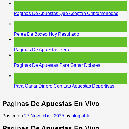
15
Jun
Paginas De Apuestas Que Aceptan Criptomonedas
12
Jun
Pelea De Boxeo Hoy Resultado
06
Jun
Páginas De Apuestas Perú
05
Jun
Paginas De Apuestas Para Ganar Dolares
05
Jun
Para Ganar Dinero Con Las Apuestas Deportivas
Paginas De Apuestas En Vivo
Posted on
27 November, 2025
by
blogtable
Paginas De Apuestas En Vivo