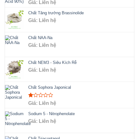
Rated
Giá: Liên hệ
1.00
out
Chất Tăng trưởng Brassinolide
of
Giá: Liên hệ
5
Chất NAA-Na
Giá: Liên hệ
Chất NEM3 - Siêu Kích Rễ
Giá: Liên hệ
Chất Sophora Japonical
Rated
Giá: Liên hệ
1.00
out
Sodium 5 - Nitrophenolate
of
Giá: Liên hệ
5
Chất Triacontanol