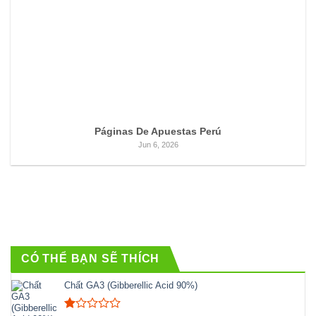
Páginas De Apuestas Perú
Jun 6, 2026
CÓ THỂ BẠN SẼ THÍCH
Chất GA3 (Gibberellic Acid 90%)