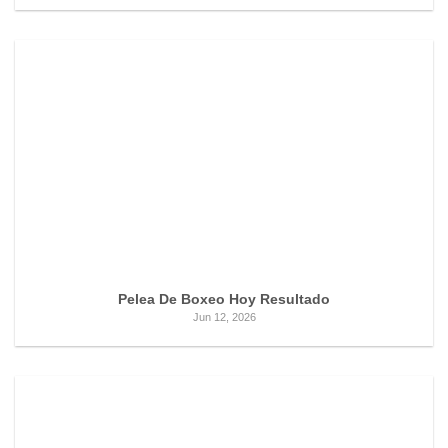
Pelea De Boxeo Hoy Resultado
Jun 12, 2026