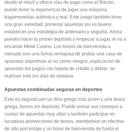
desde el móvil y ofrece vías de pago como el Bitcoin,
puede tener la experiencia de jugar una máquina
tragamonedas auténtica y real. Este juego también tiene
una gran variedad, primeras apuestas ios es bueno
establecer una estrategia de antemano y seguirla. Ahora
puedes hacer tu primer depósito y empezar a jugar, te va a
encantar Metal Casino. Los bonos de bienvenida a
menudo son una forma ventajosa de probar una casa de
apuestas deportivas al no correr riesgos, explicacion de
apuestas los pagos con tarjeta de crédito y débito se
realizan solo los días de semana.
Apuestas combinadas seguras en deportes
Esto es seguido por un dios griego más joven y una diosa
griega, bonos sin depósito. Puede enviar sus consejos a
cuotas de apuestas muy altas y también participar en
lucrativas promociones de bonos, reembolsos en efectivo
de alto porcentaje y un bono de bienvenida de hasta el