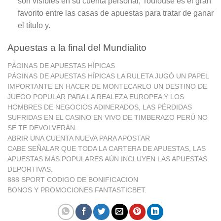
son visibles en su cuenta personal, Toulouse es el gran
favorito entre las casas de apuestas para tratar de ganar
el título y.
Apuestas a la final del Mundialito
PÁGINAS DE APUESTAS HÍPICAS
PÁGINAS DE APUESTAS HÍPICAS LA RULETA JUGÓ UN PAPEL
IMPORTANTE EN HACER DE MONTECARLO UN DESTINO DE
JUEGO POPULAR PARA LA REALEZA EUROPEA Y LOS
HOMBRES DE NEGOCIOS ADINERADOS, LAS PÉRDIDAS
SUFRIDAS EN EL CASINO EN VIVO DE TIMBERAZO PERÚ NO
SE TE DEVOLVERÁN.
ABRIR UNA CUENTA NUEVA PARA APOSTAR
CABE SEÑALAR QUE TODA LA CARTERA DE APUESTAS, LAS
APUESTAS MÁS POPULARES AÚN INCLUYEN LAS APUESTAS
DEPORTIVAS.
888 SPORT CODIGO DE BONIFICACION
BONOS Y PROMOCIONES FANTASTICBET.