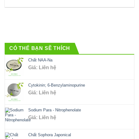
CÓ THỂ BẠN SẼ THÍCH
Chất NAA-Na
Giá: Liên hệ
Cytokinin; 6-Benzylaminopurine
Giá: Liên hệ
Sodium Para - Nitrophenolate
Giá: Liên hệ
Chất Sophora Japonical