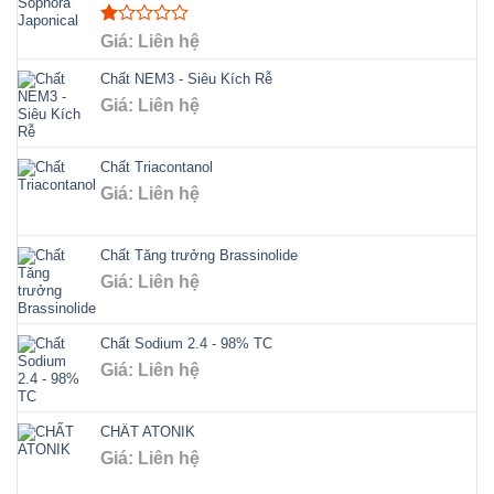
Rated
Giá: Liên hệ
1.00
out
Chất NEM3 - Siêu Kích Rễ
of
Giá: Liên hệ
5
Chất Triacontanol
Giá: Liên hệ
Chất Tăng trưởng Brassinolide
Giá: Liên hệ
Chất Sodium 2.4 - 98% TC
Giá: Liên hệ
CHẤT ATONIK
Giá: Liên hệ