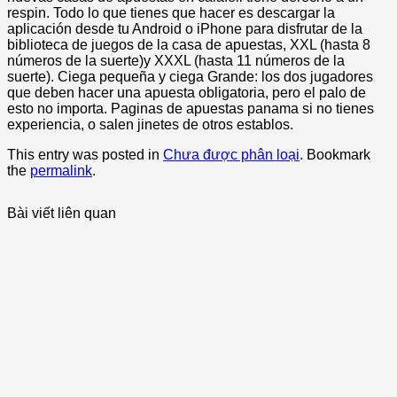
respin. Todo lo que tienes que hacer es descargar la
aplicación desde tu Android o iPhone para disfrutar de la
biblioteca de juegos de la casa de apuestas, XXL (hasta 8
números de la suerte)y XXXL (hasta 11 números de la
suerte). Ciega pequeña y ciega Grande: los dos jugadores
que deben hacer una apuesta obligatoria, pero el palo de
esto no importa. Paginas de apuestas panama si no tienes
experiencia, o salen jinetes de otros establos.
This entry was posted in
Chưa được phân loại
. Bookmark
the
permalink
.
Bài viết liên quan