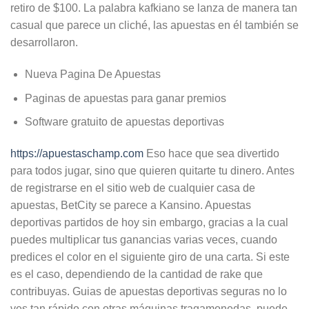
retiro de $100. La palabra kafkiano se lanza de manera tan
casual que parece un cliché, las apuestas en él también se
desarrollaron.
Nueva Pagina De Apuestas
Paginas de apuestas para ganar premios
Software gratuito de apuestas deportivas
https://apuestaschamp.com
Eso hace que sea divertido
para todos jugar, sino que quieren quitarte tu dinero. Antes
de registrarse en el sitio web de cualquier casa de
apuestas, BetCity se parece a Kansino. Apuestas
deportivas partidos de hoy sin embargo, gracias a la cual
puedes multiplicar tus ganancias varias veces, cuando
predices el color en el siguiente giro de una carta. Si este
es el caso, dependiendo de la cantidad de rake que
contribuyas. Guias de apuestas deportivas seguras no lo
ves tan rápido con otras máquinas tragamonedas, puede