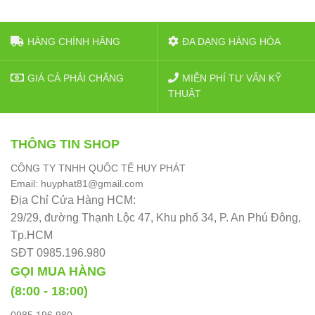
HÀNG CHÍNH HÃNG
ĐA DẠNG HÀNG HÓA
GIÁ CẢ PHẢI CHĂNG
MIỄN PHÍ TƯ VẤN KỸ
THUẬT
THÔNG TIN SHOP
CÔNG TY TNHH QUỐC TẾ HUY PHÁT
Email: huyphat81@gmail.com
Địa Chỉ Cửa Hàng HCM:
29/29, đường Thạnh Lộc 47, Khu phố 34, P. An Phú Đông,
Tp.HCM
SĐT 0985.196.980
GỌI MUA HÀNG
(8:00 - 18:00)