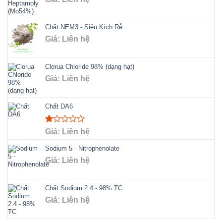
Chất NEM3 - Siêu Kích Rễ
Giá: Liên hệ
Clorua Chloride 98% (dạng hạt)
Giá: Liên hệ
Chất DA6
Rated
Giá: Liên hệ
1.00
out
Sodium 5 - Nitrophenolate
of
Giá: Liên hệ
5
Chất Sodium 2.4 - 98% TC
Giá: Liên hệ