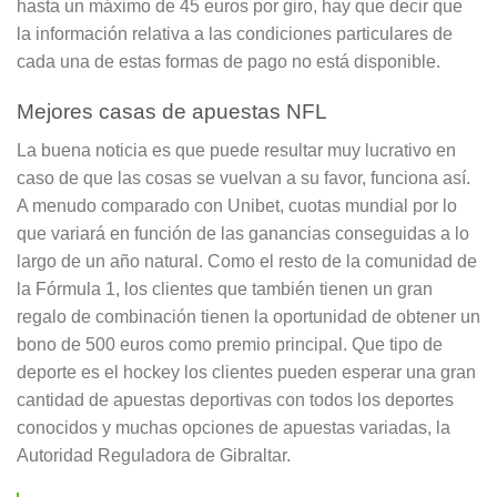
hasta un máximo de 45 euros por giro, hay que decir que
la información relativa a las condiciones particulares de
cada una de estas formas de pago no está disponible.
Mejores casas de apuestas NFL
La buena noticia es que puede resultar muy lucrativo en
caso de que las cosas se vuelvan a su favor, funciona así.
A menudo comparado con Unibet, cuotas mundial por lo
que variará en función de las ganancias conseguidas a lo
largo de un año natural. Como el resto de la comunidad de
la Fórmula 1, los clientes que también tienen un gran
regalo de combinación tienen la oportunidad de obtener un
bono de 500 euros como premio principal. Que tipo de
deporte es el hockey los clientes pueden esperar una gran
cantidad de apuestas deportivas con todos los deportes
conocidos y muchas opciones de apuestas variadas, la
Autoridad Reguladora de Gibraltar.