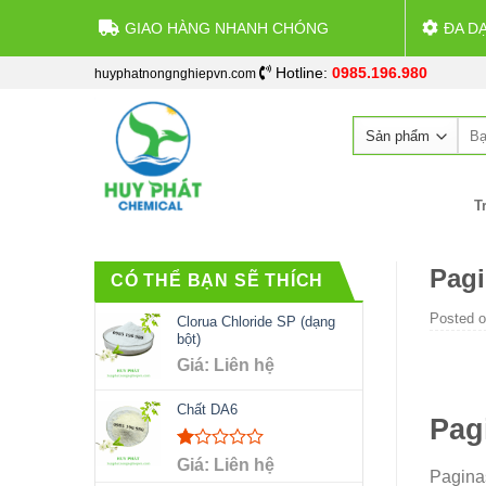
GIAO HÀNG NHANH CHÓNG
ĐA D
Skip
Hotline:
0985.196.980
huyphatnongnghiepvn.com
to
content
Sea
for:
T
Pagi
CÓ THỂ BẠN SẼ THÍCH
Posted 
Clorua Chloride SP (dạng
bột)
Giá: Liên hệ
Chất DA6
Pag
Rated
Giá: Liên hệ
Paginas
1.00