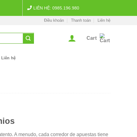
LIÊN HỆ: 0985.196.980
Điều khoản
Thanh toán
Liên hệ
Cart
Liên hệ
mios
tento. A menudo, cada corredor de apuestas tiene