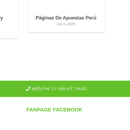
oy
Páginas De Apuestas Perú
Jun 6, 2026
MIỄN PHÍ TƯ VẤN KỸ THUẬT
FANPAGE FACEBOOK