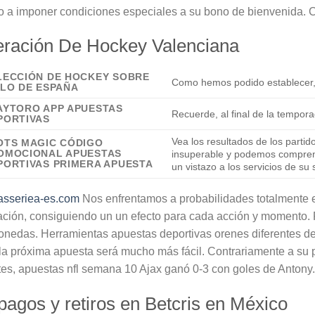
 a imponer condiciones especiales a su bono de bienvenida. C
ración De Hockey Valenciana
LECCIÓN DE HOCKEY SOBRE
Como hemos podido establecer, 
ELO DE ESPAÑA
AYTORO APP APUESTAS
Recuerde, al final de la tempo
PORTIVAS
Vea los resultados de los partid
OTS MAGIC CÓDIGO
OMOCIONAL APUESTAS
insuperable y podemos compren
PORTIVAS PRIMERA APUESTA
un vistazo a los servicios de su s
asseriea-es.com
Nos enfrentamos a probabilidades totalmente en
ación, consiguiendo un un efecto para cada acción y momento. Po
nedas. Herramientas apuestas deportivas orenes diferentes dep
la próxima apuesta será mucho más fácil. Contrariamente a su 
tes, apuestas nfl semana 10 Ajax ganó 0-3 con goles de Antony.
pagos y retiros en Betcris en México