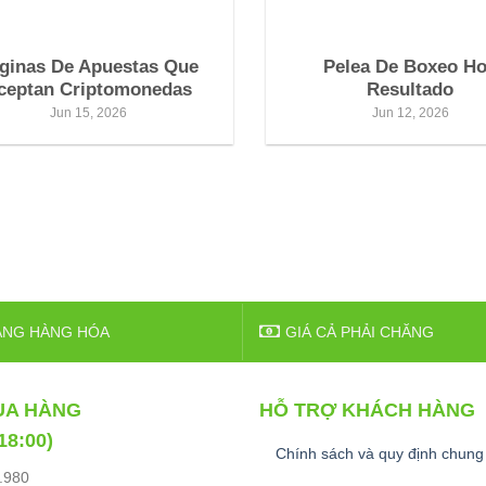
ginas De Apuestas Que
Pelea De Boxeo H
ceptan Criptomonedas
Resultado
Jun 15, 2026
Jun 12, 2026
ẠNG HÀNG HÓA
GIÁ CẢ PHẢI CHĂNG
UA HÀNG
HỖ TRỢ KHÁCH HÀNG
 18:00)
Chính sách và quy định chung
.980