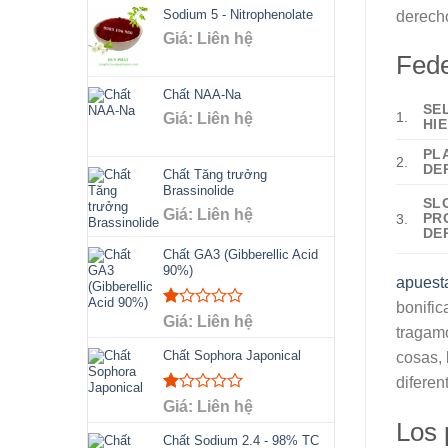
out
Sodium 5 - Nitrophenolate
derecho
of
Giá: Liên hệ
5
Fede
Chất NAA-Na
SE
1.
Giá: Liên hệ
HI
PL
2.
DE
Chất Tăng trưởng
Brassinolide
SL
Giá: Liên hệ
PR
3.
DE
Chất GA3 (Gibberellic Acid
90%)
apuest
bonific
Rated
Giá: Liên hệ
tragamo
1.00
out
Chất Sophora Japonical
cosas, 
of
diferen
5
Rated
Giá: Liên hệ
1.00
Los 
out
Chất Sodium 2.4 - 98% TC