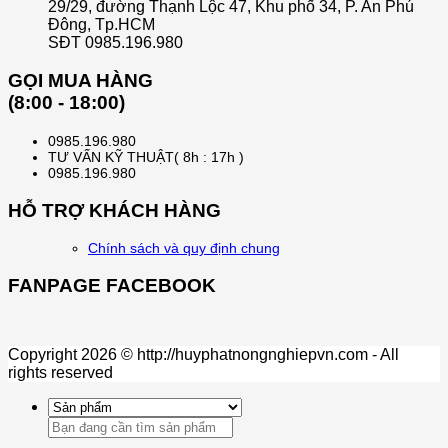
29/29, đường Thạnh Lộc 47, Khu phố 34, P. An Phú
Đông, Tp.HCM
SĐT 0985.196.980
GỌI MUA HÀNG
(8:00 - 18:00)
0985.196.980
TƯ VẤN KỸ THUẬT( 8h : 17h )
0985.196.980
HỖ TRỢ KHÁCH HÀNG
Chính sách và quy định chung
FANPAGE FACEBOOK
Copyright 2026 © http://huyphatnongnghiepvn.com - All
rights reserved
Search
for: