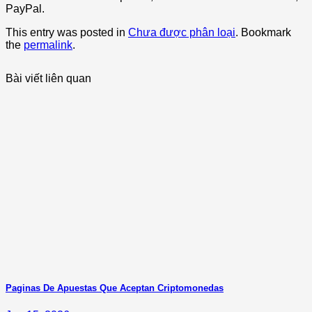
PayPal.
This entry was posted in
Chưa được phân loại
. Bookmark
the
permalink
.
Bài viết liên quan
Paginas De Apuestas Que Aceptan Criptomonedas