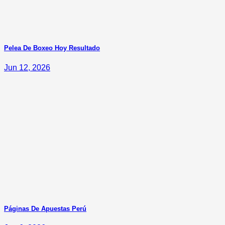
Pelea De Boxeo Hoy Resultado
Jun 12, 2026
Páginas De Apuestas Perú