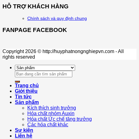
HỖ TRỢ KHÁCH HÀNG
Chính sách và quy định chung
FANPAGE FACEBOOK
Copyright 2026 © http://huyphatnongnghiepvn.com - All
rights reserved
Search
for:
Trang chủ
Giới thiệu
Tin tức
Sản phẩm
Kích thích sinh trưởng
Hóa chất nhóm Auxin
Hóa chất Ức chế tăng trưởng
Các hóa chất khác
Sự kiện
Liên hệ