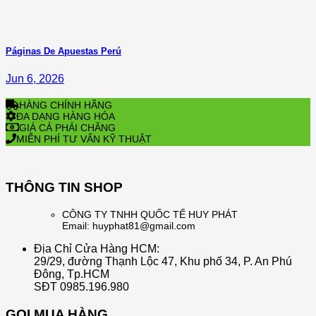
Páginas De Apuestas Perú
Jun 6, 2026
HÀNG CHÍNH HÃNG
ĐA DẠNG HÀNG HÓA
GIÁ CẢ PHẢI CHĂNG
MIỄN PHÍ TƯ VẤN KỸ THUẬT
THÔNG TIN SHOP
CÔNG TY TNHH QUỐC TẾ HUY PHÁT
Email: huyphat81@gmail.com
Địa Chỉ Cửa Hàng HCM:
29/29, đường Thạnh Lộc 47, Khu phố 34, P. An Phú
Đông, Tp.HCM
SĐT 0985.196.980
GỌI MUA HÀNG