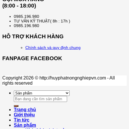
(8:00 - 18:00)
0985.196.980
TƯ VẤN KỸ THUẬT( 8h : 17h )
0985.196.980
HỖ TRỢ KHÁCH HÀNG
Chính sách và quy định chung
FANPAGE FACEBOOK
Copyright 2026 © http://huyphatnongnghiepvn.com - All
rights reserved
Search
for:
Trang chủ
Giới thiệu
Tin tức
Sản phẩm