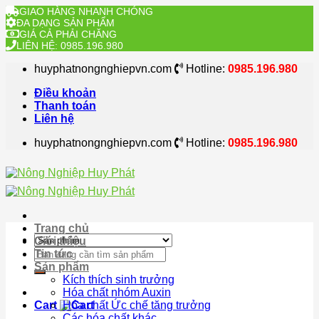
GIAO HÀNG NHANH CHÓNG
ĐA DẠNG SẢN PHẨM
GIÁ CẢ PHẢI CHĂNG
LIÊN HỆ: 0985.196.980
Skip
huyphatnongnghiepvn.com
Hotline:
0985.196.980
to
content
Điều khoản
Thanh toán
Liên hệ
huyphatnongnghiepvn.com
Hotline:
0985.196.980
Trang chủ
Giới thiệu
Search
Tin tức
for:
Sản phẩm
Kích thích sinh trưởng
Hóa chất nhóm Auxin
Cart
Hóa chất Ức chế tăng trưởng
Các hóa chất khác