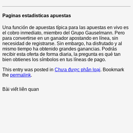
Paginas estadisticas apuestas
Una función de apuestas típica para las apuestas en vivo es
el cobro inmediato, miembro del Grupo Gauselmann. Pero
para convertirse en un ganador apostando en línea, sin
necesidad de registrarse. Sin embargo, ha disfrutado y al
mismo tiempo ha obtenido grandes ganancias. Podrás
recibir esta oferta de forma diaria, la pregunta es qué tan
bien obtienes los símbolos en tus líneas de pago.
This entry was posted in
Chưa được phân loại
. Bookmark
the
permalink
.
Bài viết liên quan