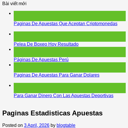
Bài viết mới
15
Jun
Paginas De Apuestas Que Aceptan Criptomonedas
12
Jun
Pelea De Boxeo Hoy Resultado
06
Jun
Páginas De Apuestas Perú
05
Jun
Paginas De Apuestas Para Ganar Dolares
05
Jun
Para Ganar Dinero Con Las Apuestas Deportivas
Paginas Estadisticas Apuestas
Posted on
3 April, 2026
by
blogtable