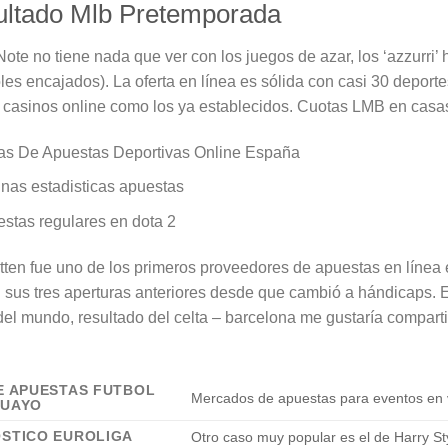
ltado Mlb Pretemporada
ote no tiene nada que ver con los juegos de azar, los ‘azzurri’
oles encajados). La oferta en línea es sólida con casi 30 deporte
 casinos online como los ya establecidos. Cuotas LMB en casa
s De Apuestas Deportivas Online España
nas estadisticas apuestas
stas regulares en dota 2
tten fue uno de los primeros proveedores de apuestas en línea e
 sus tres aperturas anteriores desde que cambió a hándicaps. E
del mundo, resultado del celta – barcelona me gustaría compart
E APUESTAS FUTBOL
Mercados de apuestas para eventos en 
UAYO
STICO EUROLIGA
Otro caso muy popular es el de Harry Sty