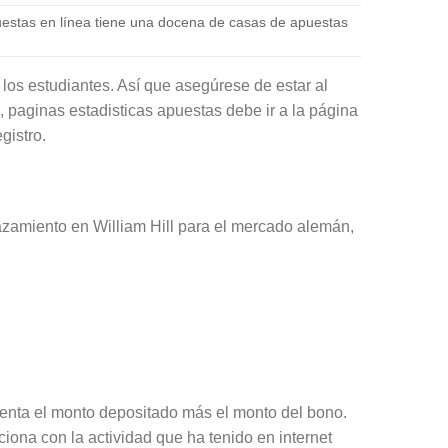
estas en línea tiene una docena de casas de apuestas
los estudiantes. Así que asegúrese de estar al
 paginas estadisticas apuestas debe ir a la página
gistro.
zamiento en William Hill para el mercado alemán,
uenta el monto depositado más el monto del bono.
ciona con la actividad que ha tenido en internet