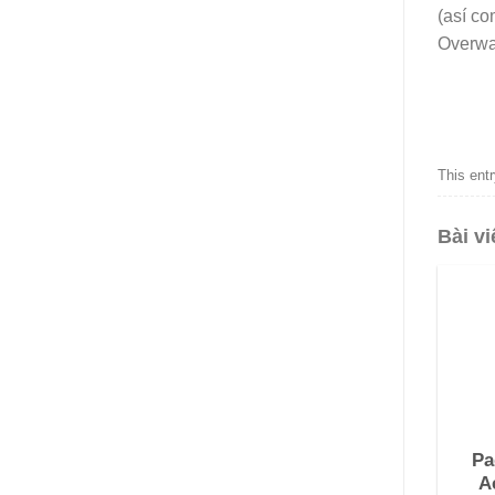
(así co
Overwa
This ent
Bài vi
Pa
A