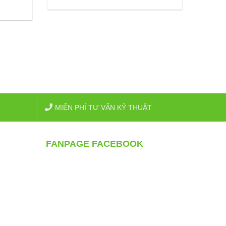
MIỄN PHÍ TƯ VẤN KỸ THUẬT
FANPAGE FACEBOOK