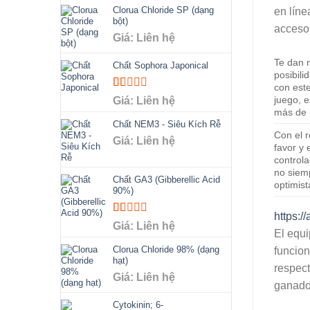
out
Clorua Chloride SP (dạng
en líne
of
bột)
acceso 
5
Giá: Liên hệ
Te dan 
Chất Sophora Japonical
posibili
con est
Rated
juego, 
Giá: Liên hệ
1.00
más de 
out
Chất NEM3 - Siêu Kích Rễ
of
Con el r
Giá: Liên hệ
5
favor y 
controla
no siem
Chất GA3 (Gibberellic Acid
optimist
90%)
https:/
Rated
Giá: Liên hệ
El equi
1.00
out
Clorua Chloride 98% (dạng
funcion
of
hạt)
5
respect
Giá: Liên hệ
ganador
Cytokinin; 6-