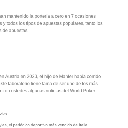
 han mantenido la portería a cero en 7 ocasiones
s y todos los tipos de apuestas populares, tanto los
s de apuestas.
n Austria en 2023, el hijo de Mahler había corrido
ste laboratorio tiene fama de ser uno de los más
ir con ustedes algunas noticias del World Poker
vivo.
les, el periódico deportivo más vendido de Italia.