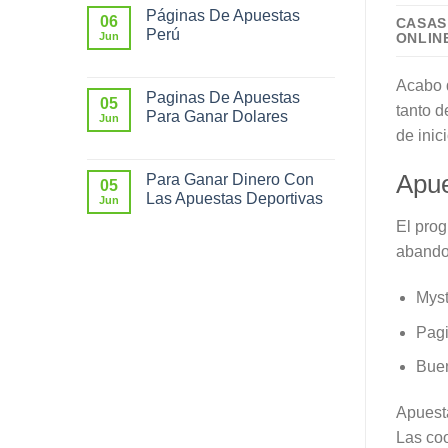
Páginas De Apuestas
06
CASAS
Perú
ONLIN
Jun
Acabo d
Paginas De Apuestas
05
tanto d
Para Ganar Dolares
Jun
de inic
Apue
Para Ganar Dinero Con
05
Las Apuestas Deportivas
Jun
El prog
abando
Myst
Pagi
Buen
Apuesta
Las coo