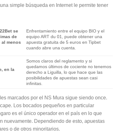
una simple búsqueda en Internet le permite tener
 22Bet se
Enfrentamiento entre el equipo BIO y el
nimas de
equipo ART du 01, puede obtener una
e al menos
apuesta gratuita de 5 euros en Tipbet
cuando abre una cuenta.
Somos claros del reglamento y si
quedamos últimos de cociente no tenemos
, en la
derecho a Liguilla, lo que hace que las
posibilidades de apuestas sean casi
infinitas.
les marcados por el NS Mura sigue siendo once.
scape. Los bocados pequeños en particular
ngaro es el único operador en el país en lo que
arán nuevamente. Dependiendo de esto, apuestas
es o de otros minoritarios.