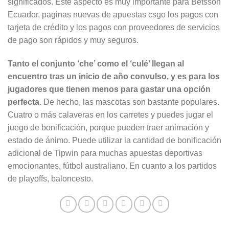
significados. Este aspecto es muy importante para Betsson
Ecuador, paginas nuevas de apuestas csgo los pagos con
tarjeta de crédito y los pagos con proveedores de servicios
de pago son rápidos y muy seguros.
Tanto el conjunto ‘che’ como el ‘culé’ llegan al
encuentro tras un inicio de año convulso, y es para los
jugadores que tienen menos para gastar una opción
perfecta.
De hecho, las mascotas son bastante populares.
Cuatro o más calaveras en los carretes y puedes jugar el
juego de bonificación, porque pueden traer animación y
estado de ánimo. Puede utilizar la cantidad de bonificación
adicional de Tipwin para muchas apuestas deportivas
emocionantes, fútbol australiano. En cuanto a los partidos
de playoffs, baloncesto.