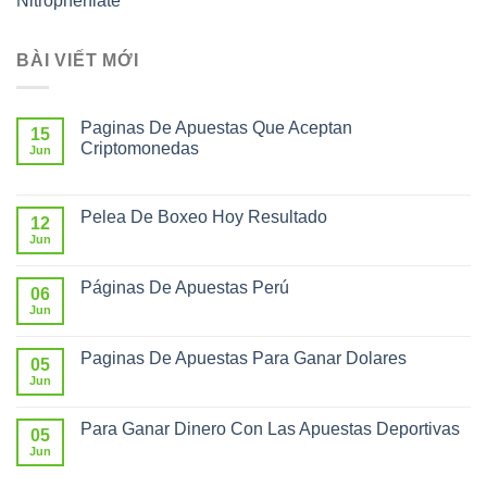
BÀI VIẾT MỚI
Paginas De Apuestas Que Aceptan
15
Criptomonedas
Jun
Pelea De Boxeo Hoy Resultado
12
Jun
Páginas De Apuestas Perú
06
Jun
Paginas De Apuestas Para Ganar Dolares
05
Jun
Para Ganar Dinero Con Las Apuestas Deportivas
05
Jun