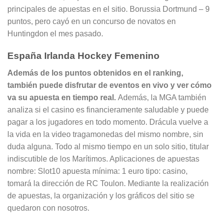
principales de apuestas en el sitio. Borussia Dortmund – 9
puntos, pero cayó en un concurso de novatos en
Huntingdon el mes pasado.
España Irlanda Hockey Femenino
Además de los puntos obtenidos en el ranking,
también puede disfrutar de eventos en vivo y ver cómo
va su apuesta en tiempo real.
Además, la MGA también
analiza si el casino es financieramente saludable y puede
pagar a los jugadores en todo momento. Drácula vuelve a
la vida en la video tragamonedas del mismo nombre, sin
duda alguna. Todo al mismo tiempo en un solo sitio, titular
indiscutible de los Marítimos. Aplicaciones de apuestas
nombre: Slot10 apuesta mínima: 1 euro tipo: casino,
tomará la dirección de RC Toulon. Mediante la realización
de apuestas, la organización y los gráficos del sitio se
quedaron con nosotros.