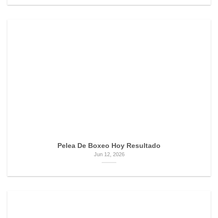
Pelea De Boxeo Hoy Resultado
Jun 12, 2026