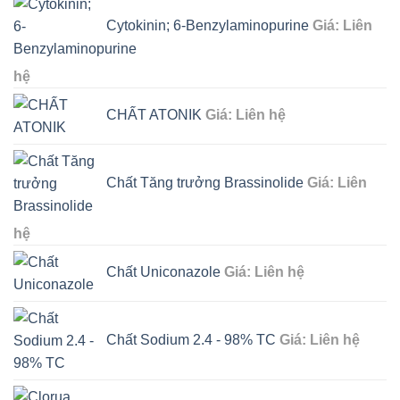
Cytokinin; 6-Benzylaminopurine
Giá: Liên
hệ
CHẤT ATONIK
Giá: Liên hệ
Chất Tăng trưởng Brassinolide
Giá: Liên
hệ
Chất Uniconazole
Giá: Liên hệ
Chất Sodium 2.4 - 98% TC
Giá: Liên hệ