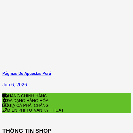
Páginas De Apuestas Perú
Jun 6, 2026
HÀNG CHÍNH HÃNG
ĐA DẠNG HÀNG HÓA
GIÁ CẢ PHẢI CHĂNG
MIỄN PHÍ TƯ VẤN KỸ THUẬT
THÔNG TIN SHOP