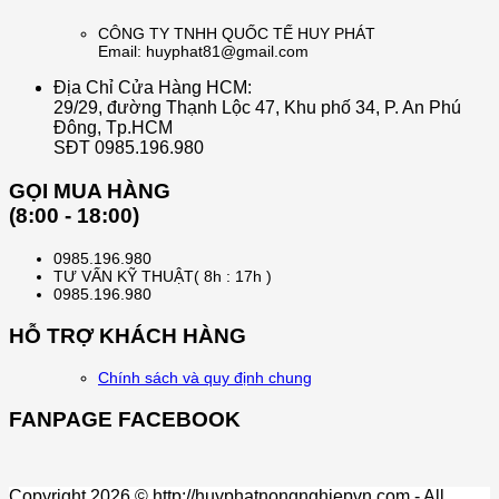
CÔNG TY TNHH QUỐC TẾ HUY PHÁT
Email: huyphat81@gmail.com
Địa Chỉ Cửa Hàng HCM:
29/29, đường Thạnh Lộc 47, Khu phố 34, P. An Phú
Đông, Tp.HCM
SĐT 0985.196.980
GỌI MUA HÀNG
(8:00 - 18:00)
0985.196.980
TƯ VẤN KỸ THUẬT( 8h : 17h )
0985.196.980
HỖ TRỢ KHÁCH HÀNG
Chính sách và quy định chung
FANPAGE FACEBOOK
Copyright 2026 © http://huyphatnongnghiepvn.com - All