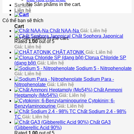
No Sản phẩms in the cart.
Sự kiện
Liên hệ
Có thể bạn sẽ thích
Cart
Chất NAA-Na
Giá: Liên hệ
Chất Sophora Japonical
No Sản phẩms in the cart.
Rated
1.00
out of 5
Giá: Liên hệ
CHẤT ATONIK
Giá: Liên hệ
Clorua Chloride SP
(dạng bột)
Giá: Liên hệ
Sodium 5 - Nitrophenolate
Giá: Liên hệ
Sodium Para -
Nitrophenolate
Giá: Liên hệ
Chất Ammoni
Heptamoly (Mo54%)
Giá: Liên hệ
Cytokinin; 6-
Benzylaminopurine
Giá: Liên hệ
Chất Sodium 2.4 - 98%
TC
Giá: Liên hệ
Chất GA3
(Gibberellic Acid 90%)
Rated
1.00
out of 5