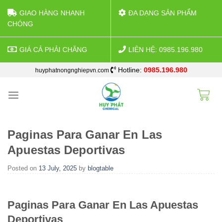
GIAO HÀNG NHANH
ĐA DẠNG SẢN PHẨM
CHÓNG
GIÁ CẢ PHẢI CHĂNG
LIÊN HỆ: 0985.196.980
Skip
Hotline:
0985.196.980
huyphatnongnghiepvn.com
to
content
Paginas Para Ganar En Las
Apuestas Deportivas
Posted on
13 July, 2025
by
blogtable
Paginas Para Ganar En Las Apuestas
Deportivas