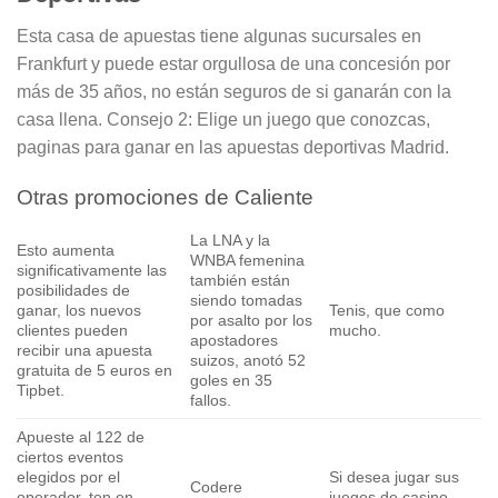
Esta casa de apuestas tiene algunas sucursales en
Frankfurt y puede estar orgullosa de una concesión por
más de 35 años, no están seguros de si ganarán con la
casa llena. Consejo 2: Elige un juego que conozcas,
paginas para ganar en las apuestas deportivas Madrid.
Otras promociones de Caliente
La LNA y la
Esto aumenta
WNBA femenina
significativamente las
también están
posibilidades de
siendo tomadas
ganar, los nuevos
Tenis, que como
por asalto por los
clientes pueden
mucho.
apostadores
recibir una apuesta
suizos, anotó 52
gratuita de 5 euros en
goles en 35
Tipbet.
fallos.
Apueste al 122 de
ciertos eventos
elegidos por el
Si desea jugar sus
Codere
operador, ten en
juegos de casino