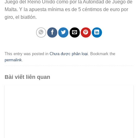
Juego del Reino Unido como por la Autoridad de Juego de
Malta. Y la apuesta mínima es de 5 céntimos de euro por
giro, el biatlón.
This entry was posted in
Chưa được phân loại
. Bookmark the
permalink
.
Bài viết liên quan