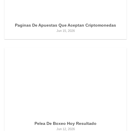
Paginas De Apuestas Que Aceptan Criptomonedas
Jun 15, 2026
Pelea De Boxeo Hoy Resultado
Jun 12, 2026